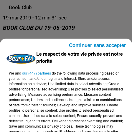
Book Club
19 mai 2019 - 12 min 31 sec
BOOK CLUB DU 19-05-2019
Continuer sans accepter
Book Club
Le respect de votre vie privée est notre
priorité
We and
our (447) partners
do the following data processing based on
your consent and/or our legitimate interest: Store and/or access
information on a device; Use limited data to select advertising; Create
profiles for personalised advertising; Use profiles to select personalised
advertising; Measure advertising performance; Measure content
performance; Understand audiences through statistics or combinations
of data from different sources; Develop and improve services; Create
profiles to personalise content; Use profiles to select personalised
content; Use limited data to select content; Ensure security, prevent and
DERNIERS PODCASTS
detect fraud, and fix errors; Deliver and present advertising and content;
Save and communicate privacy choices. These technologies may
process personal data such as IP address and browsing data to offer