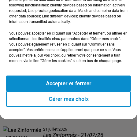
following functionalities: Identify devices based on information actively
24 juillet 2026
requested; Use precise geolocation data; Match and combine data from
Les Zinformés - 24/07/26
other data sources; Link different devices; Identify devices based on
information transmitted automatically.
Vous pouvez accepter en cliquant sur "Accepter et fermer", ou affiner en
sélectionnant les finalités et/ou partenaires dans "Gérer mes choix".
Vous pouvez également refuser en cliquant sur "Continuer sans
23 juillet 2026
accepter". Vos préférences ne s'appliqueront que pour ce site. Vous
Les Zinformés - 23/07/26
pouvez mettre à jour vos choix, ou retirer votre consentement à tout
moment via le lien "Gérer les cookies" situé en bas de chaque page.
Accepter et fermer
22 juillet 2026
Les Zinformés - 22/07/26
Gérer mes choix
21 juillet 2026
Les Zinformés - 21/07/26