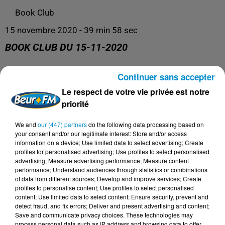
Book Club
15 novembre 2020 - 39 min 58 sec
BOOK CLUB DU 15-11-2020
Continuer sans accepter
Book Club
Le respect de votre vie privée est notre
priorité
We and
our (447) partners
do the following data processing based on
your consent and/or our legitimate interest: Store and/or access
information on a device; Use limited data to select advertising; Create
profiles for personalised advertising; Use profiles to select personalised
advertising; Measure advertising performance; Measure content
performance; Understand audiences through statistics or combinations
of data from different sources; Develop and improve services; Create
profiles to personalise content; Use profiles to select personalised
content; Use limited data to select content; Ensure security, prevent and
DERNIERS PODCASTS
detect fraud, and fix errors; Deliver and present advertising and content;
Save and communicate privacy choices. These technologies may
process personal data such as IP address and browsing data to offer