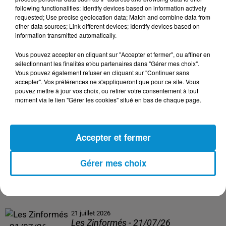
following functionalities: Identify devices based on information actively
24 juillet 2026
requested; Use precise geolocation data; Match and combine data from
Les Zinformés - 24/07/26
other data sources; Link different devices; Identify devices based on
information transmitted automatically.
Vous pouvez accepter en cliquant sur "Accepter et fermer", ou affiner en
sélectionnant les finalités et/ou partenaires dans "Gérer mes choix".
Vous pouvez également refuser en cliquant sur "Continuer sans
23 juillet 2026
accepter". Vos préférences ne s'appliqueront que pour ce site. Vous
Les Zinformés - 23/07/26
pouvez mettre à jour vos choix, ou retirer votre consentement à tout
moment via le lien "Gérer les cookies" situé en bas de chaque page.
Accepter et fermer
22 juillet 2026
Les Zinformés - 22/07/26
Gérer mes choix
21 juillet 2026
Les Zinformés - 21/07/26