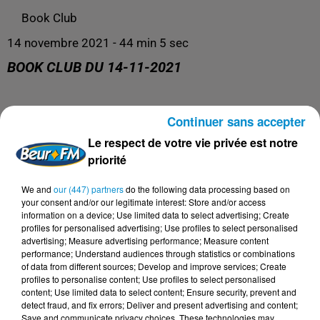
Book Club
14 novembre 2021 - 44 min 5 sec
BOOK CLUB DU 14-11-2021
Continuer sans accepter
Toute l'actualité littéraire !
Le respect de votre vie privée est notre
priorité
We and
our (447) partners
do the following data processing based on
your consent and/or our legitimate interest: Store and/or access
information on a device; Use limited data to select advertising; Create
profiles for personalised advertising; Use profiles to select personalised
advertising; Measure advertising performance; Measure content
performance; Understand audiences through statistics or combinations
of data from different sources; Develop and improve services; Create
profiles to personalise content; Use profiles to select personalised
content; Use limited data to select content; Ensure security, prevent and
detect fraud, and fix errors; Deliver and present advertising and content;
Save and communicate privacy choices. These technologies may