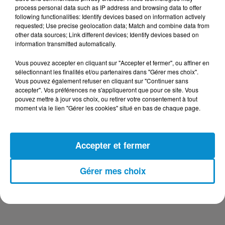
DERNIERS PODCASTS
process personal data such as IP address and browsing data to offer
following functionalities: Identify devices based on information actively
requested; Use precise geolocation data; Match and combine data from
24 juillet 2026
other data sources; Link different devices; Identify devices based on
Les Zinformés - 24/07/26
information transmitted automatically.
Vous pouvez accepter en cliquant sur "Accepter et fermer", ou affiner en
sélectionnant les finalités et/ou partenaires dans "Gérer mes choix".
Vous pouvez également refuser en cliquant sur "Continuer sans
accepter". Vos préférences ne s'appliqueront que pour ce site. Vous
23 juillet 2026
pouvez mettre à jour vos choix, ou retirer votre consentement à tout
Les Zinformés - 23/07/26
moment via le lien "Gérer les cookies" situé en bas de chaque page.
Accepter et fermer
22 juillet 2026
Gérer mes choix
Les Zinformés - 22/07/26