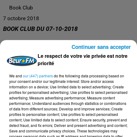
Book Club
7 octobre 2018
BOOK CLUB DU 07-10-2018
Continuer sans accepter
Book Club
Le respect de votre vie privée est notre
priorité
We and
our (447) partners
do the following data processing based on
your consent and/or our legitimate interest: Store and/or access
information on a device; Use limited data to select advertising; Create
profiles for personalised advertising; Use profiles to select personalised
advertising; Measure advertising performance; Measure content
performance; Understand audiences through statistics or combinations
of data from different sources; Develop and improve services; Create
profiles to personalise content; Use profiles to select personalised
content; Use limited data to select content; Ensure security, prevent and
DERNIERS PODCASTS
detect fraud, and fix errors; Deliver and present advertising and content;
Save and communicate privacy choices. These technologies may
process personal data such as IP address and browsing data to offer