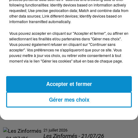
following functionalities: Identify devices based on information actively
24 juillet 2026
requested; Use precise geolocation data; Match and combine data from
Les Zinformés - 24/07/26
other data sources; Link different devices; Identify devices based on
information transmitted automatically.
Vous pouvez accepter en cliquant sur "Accepter et fermer", ou affiner en
sélectionnant les finalités et/ou partenaires dans "Gérer mes choix".
Vous pouvez également refuser en cliquant sur "Continuer sans
23 juillet 2026
accepter". Vos préférences ne s'appliqueront que pour ce site. Vous
Les Zinformés - 23/07/26
pouvez mettre à jour vos choix, ou retirer votre consentement à tout
moment via le lien "Gérer les cookies" situé en bas de chaque page.
Accepter et fermer
22 juillet 2026
Les Zinformés - 22/07/26
Gérer mes choix
21 juillet 2026
Les Zinformés - 21/07/26