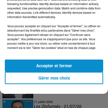
following functionalities: Identify devices based on information actively
24 juillet 2026
requested; Use precise geolocation data; Match and combine data from
Les Zinformés - 24/07/26
other data sources; Link different devices; Identify devices based on
information transmitted automatically.
Vous pouvez accepter en cliquant sur "Accepter et fermer", ou affiner en
sélectionnant les finalités et/ou partenaires dans "Gérer mes choix".
Vous pouvez également refuser en cliquant sur "Continuer sans
23 juillet 2026
accepter". Vos préférences ne s'appliqueront que pour ce site. Vous
Les Zinformés - 23/07/26
pouvez mettre à jour vos choix, ou retirer votre consentement à tout
moment via le lien "Gérer les cookies" situé en bas de chaque page.
Accepter et fermer
22 juillet 2026
Les Zinformés - 22/07/26
Gérer mes choix
21 juillet 2026
Les Zinformés - 21/07/26