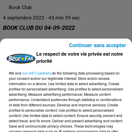
Book Club
4 septembre 2022 - 43 min 39 sec
BOOK CLUB DU 04-09-2022
Continuer sans accepter
Toute l'actualité littéraire !
Le respect de votre vie privée est notre
priorité
We and
our (447) partners
do the following data processing based on
your consent and/or our legitimate interest: Store and/or access
information on a device; Use limited data to select advertising; Create
profiles for personalised advertising; Use profiles to select personalised
advertising; Measure advertising performance; Measure content
performance; Understand audiences through statistics or combinations
of data from different sources; Develop and improve services; Create
profiles to personalise content; Use profiles to select personalised
content; Use limited data to select content; Ensure security, prevent and
DERNIERS PODCASTS
detect fraud, and fix errors; Deliver and present advertising and content;
Save and communicate privacy choices. These technologies may
process personal data such as IP address and browsing data to offer