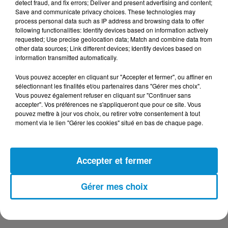
detect fraud, and fix errors; Deliver and present advertising and content;
Save and communicate privacy choices. These technologies may
process personal data such as IP address and browsing data to offer
DERNIERS PODCASTS
following functionalities: Identify devices based on information actively
requested; Use precise geolocation data; Match and combine data from
other data sources; Link different devices; Identify devices based on
24 juillet 2026
information transmitted automatically.
Les Zinformés - 24/07/26
Vous pouvez accepter en cliquant sur "Accepter et fermer", ou affiner en
sélectionnant les finalités et/ou partenaires dans "Gérer mes choix".
Vous pouvez également refuser en cliquant sur "Continuer sans
accepter". Vos préférences ne s'appliqueront que pour ce site. Vous
pouvez mettre à jour vos choix, ou retirer votre consentement à tout
moment via le lien "Gérer les cookies" situé en bas de chaque page.
23 juillet 2026
Les Zinformés - 23/07/26
Accepter et fermer
Gérer mes choix
22 juillet 2026
Les Zinformés - 22/07/26