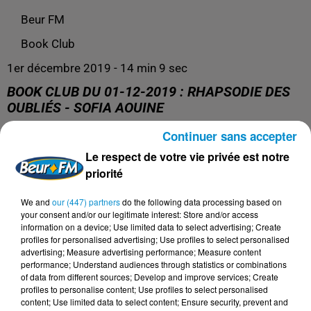
Beur FM
Book Club
1er décembre 2019 - 14 min 9 sec
BOOK CLUB DU 01-12-2019 : RHAPSODIE DES
OUBLIÉS - SOFIA AOUINE
Continuer sans accepter
Book Club du 01-12-2019 : Rhapsodie des oubliés -
Le respect de votre vie privée est notre
Sofia Aouine
priorité
We and
our (447) partners
do the following data processing based on
your consent and/or our legitimate interest: Store and/or access
information on a device; Use limited data to select advertising; Create
profiles for personalised advertising; Use profiles to select personalised
advertising; Measure advertising performance; Measure content
performance; Understand audiences through statistics or combinations
of data from different sources; Develop and improve services; Create
profiles to personalise content; Use profiles to select personalised
content; Use limited data to select content; Ensure security, prevent and