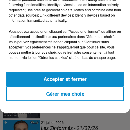
following functionalities: Identify devices based on information actively
24 juillet 2026
requested; Use precise geolocation data; Match and combine data from
Les Zinformés - 24/07/26
other data sources; Link different devices; Identify devices based on
information transmitted automatically.
Vous pouvez accepter en cliquant sur "Accepter et fermer", ou affiner en
sélectionnant les finalités et/ou partenaires dans "Gérer mes choix".
Vous pouvez également refuser en cliquant sur "Continuer sans
23 juillet 2026
accepter". Vos préférences ne s'appliqueront que pour ce site. Vous
Les Zinformés - 23/07/26
pouvez mettre à jour vos choix, ou retirer votre consentement à tout
moment via le lien "Gérer les cookies" situé en bas de chaque page.
Accepter et fermer
22 juillet 2026
Les Zinformés - 22/07/26
Gérer mes choix
21 juillet 2026
Les Zinformés - 21/07/26