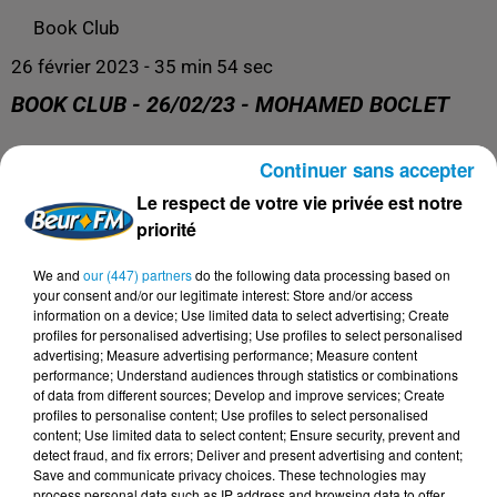
Book Club
26 février 2023 - 35 min 54 sec
BOOK CLUB - 26/02/23 - MOHAMED BOCLET
Continuer sans accepter
Book Club
Le respect de votre vie privée est notre
priorité
We and
our (447) partners
do the following data processing based on
your consent and/or our legitimate interest: Store and/or access
information on a device; Use limited data to select advertising; Create
profiles for personalised advertising; Use profiles to select personalised
advertising; Measure advertising performance; Measure content
performance; Understand audiences through statistics or combinations
of data from different sources; Develop and improve services; Create
profiles to personalise content; Use profiles to select personalised
content; Use limited data to select content; Ensure security, prevent and
DERNIERS PODCASTS
detect fraud, and fix errors; Deliver and present advertising and content;
Save and communicate privacy choices. These technologies may
process personal data such as IP address and browsing data to offer