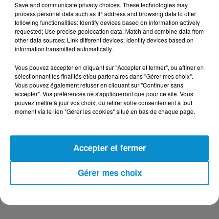
Save and communicate privacy choices. These technologies may
DERNIERS PODCASTS
process personal data such as IP address and browsing data to offer
following functionalities: Identify devices based on information actively
requested; Use precise geolocation data; Match and combine data from
other data sources; Link different devices; Identify devices based on
24 juillet 2026
information transmitted automatically.
Les Zinformés - 24/07/26
Vous pouvez accepter en cliquant sur "Accepter et fermer", ou affiner en
sélectionnant les finalités et/ou partenaires dans "Gérer mes choix".
Vous pouvez également refuser en cliquant sur "Continuer sans
accepter". Vos préférences ne s'appliqueront que pour ce site. Vous
pouvez mettre à jour vos choix, ou retirer votre consentement à tout
23 juillet 2026
moment via le lien "Gérer les cookies" situé en bas de chaque page.
Les Zinformés - 23/07/26
Accepter et fermer
Gérer mes choix
22 juillet 2026
Les Zinformés - 22/07/26