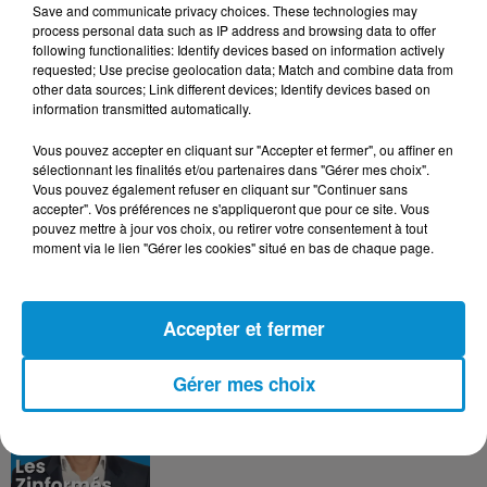
Save and communicate privacy choices. These technologies may
DERNIERS PODCASTS
process personal data such as IP address and browsing data to offer
following functionalities: Identify devices based on information actively
requested; Use precise geolocation data; Match and combine data from
other data sources; Link different devices; Identify devices based on
24 juillet 2026
information transmitted automatically.
Les Zinformés - 24/07/26
Vous pouvez accepter en cliquant sur "Accepter et fermer", ou affiner en
sélectionnant les finalités et/ou partenaires dans "Gérer mes choix".
Vous pouvez également refuser en cliquant sur "Continuer sans
accepter". Vos préférences ne s'appliqueront que pour ce site. Vous
pouvez mettre à jour vos choix, ou retirer votre consentement à tout
23 juillet 2026
moment via le lien "Gérer les cookies" situé en bas de chaque page.
Les Zinformés - 23/07/26
Accepter et fermer
Gérer mes choix
22 juillet 2026
Les Zinformés - 22/07/26