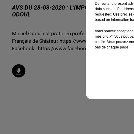
Deliver and present adv
AVS DU 28-03-2020 : L'IMPORTANCE DU TE
data such as IP address 
ODOUL
requested; Use precise g
based on information tra
Vous pouvez accepter en 
Michel Odoul est praticien professionnel en shiatsu, ps
mes choix". Vous pouvez
Français de Shiatsu :
https://www.shiatsu-institut.fr/
ce site. Vous pouvez met
bas de chaque page.
Facebook :
https://www.facebook.com/pages/catego.