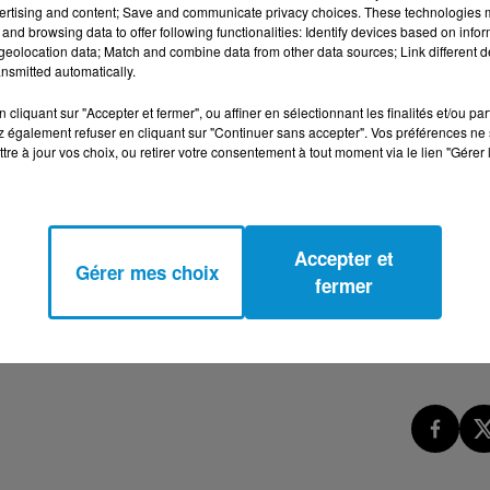
ertising and content; Save and communicate privacy choices. These technologies
RRAIN POUR RESTER EN BONNE SANTÉ - MICHEL
and browsing data to offer following functionalities: Identify devices based on infor
eolocation data; Match and combine data from other data sources; Link different de
nsmitted automatically.
cliquant sur "Accepter et fermer", ou affiner en sélectionnant les finalités et/ou pa
ycho-énergéticien, consultant et fondateur de l'Institut
 également refuser en cliquant sur "Continuer sans accepter". Vos préférences ne 
tre à jour vos choix, ou retirer votre consentement à tout moment via le lien "Gérer 
..
Accepter et
Gérer mes choix
fermer