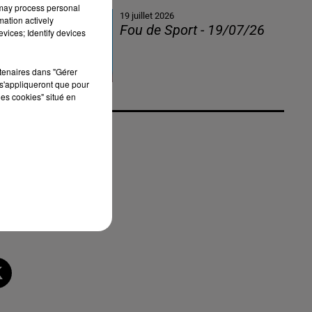
 may process personal
19 juillet 2026
mation actively
Fou de Sport - 19/07/26
vices; Identify devices
rtenaires dans "Gérer
s'appliqueront que pour
les cookies" situé en