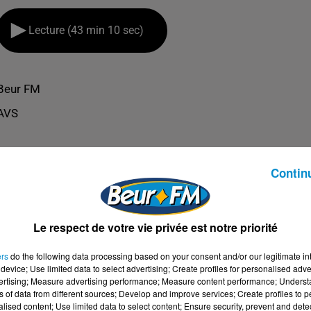
Lecture (43 min 10 sec)
Beur FM
AVS
Contin
Le respect de votre vie privée est notre priorité
ers
do the following data processing based on your consent and/or our legitimate int
device; Use limited data to select advertising; Create profiles for personalised adver
vertising; Measure advertising performance; Measure content performance; Unders
ns of data from different sources; Develop and improve services; Create profiles to 
alised content; Use limited data to select content; Ensure security, prevent and detect