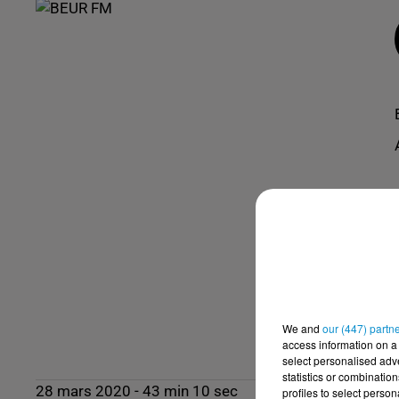
We and
our (447) partn
access information on a 
select personalised ad
statistics or combinatio
28 mars 2020 - 43 min 10 sec
profiles to select person