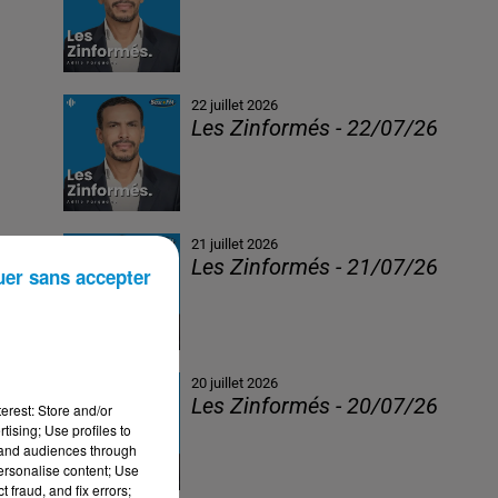
22 juillet 2026
Les Zinformés - 22/07/26
21 juillet 2026
Les Zinformés - 21/07/26
uer sans accepter
20 juillet 2026
Les Zinformés - 20/07/26
erest: Store and/or
tising; Use profiles to
tand audiences through
personalise content; Use
 fraud, and fix errors;