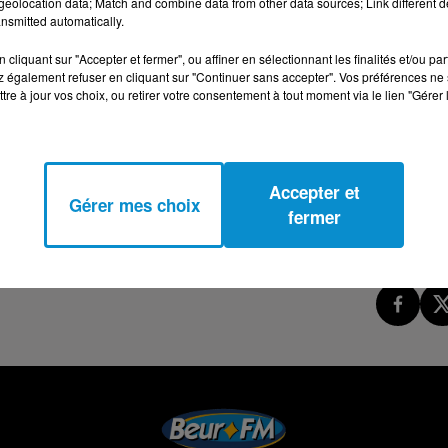
eolocation data; Match and combine data from other data sources; Link different de
nsmitted automatically.
nsultante en nutrition. Elle est l’auteur de « Le monde
cliquant sur "Accepter et fermer", ou affiner en sélectionnant les finalités et/ou pa
bitent ! » paru aux éditions Eyrolles
 également refuser en cliquant sur "Continuer sans accepter". Vos préférences ne 
tre à jour vos choix, ou retirer votre consentement à tout moment via le lien "Gérer 
Accepter et
Gérer mes choix
fermer