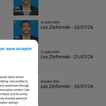
22 juillet 2026
Les Zinformés - 22/07/26
uer sans accepter
21 juillet 2026
Les Zinformés - 21/07/26
erest: Store and/or
tising; Use profiles to
20 juillet 2026
tand audiences through
Les Zinformés - 20/07/26
personalise content; Use
 fraud, and fix errors;
 may process personal
mation actively