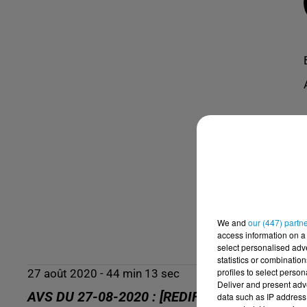
We and
our (447) partn
access information on a 
select personalised ad
statistics or combinatio
profiles to select person
27 août 2020 - 44 min 13 sec
Deliver and present adv
AVS DU 27-08-2020 : [REDIFF] LE GRAS DR
data such as IP address 