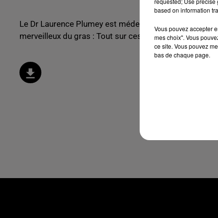
requested; Use precise g
based on information tra
Le Dr Laurence Plumey est médecin nutritionniste et co
Vous pouvez accepter en 
merveilleux du gras : Tout sur ces rondeurs qui nous ha
mes choix". Vous pouvez
ce site. Vous pouvez met
bas de chaque page.