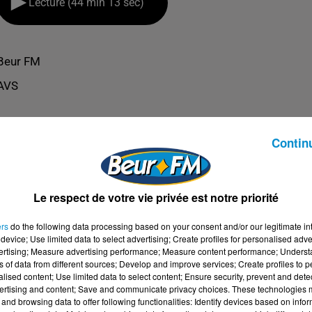
Lecture (44 min 13 sec)
Beur FM
AVS
Contin
Le respect de votre vie privée est notre priorité
ers
do the following data processing based on your consent and/or our legitimate int
device; Use limited data to select advertising; Create profiles for personalised adver
vertising; Measure advertising performance; Measure content performance; Unders
ns of data from different sources; Develop and improve services; Create profiles to 
alised content; Use limited data to select content; Ensure security, prevent and detect
ertising and content; Save and communicate privacy choices. These technologies
 LAURENCE PLUMEY
and browsing data to offer following functionalities: Identify devices based on infor