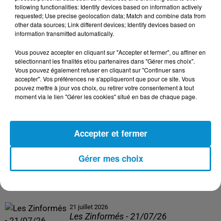
following functionalities: Identify devices based on information actively
24 juillet 2026
requested; Use precise geolocation data; Match and combine data from
Les Zinformés - 24/07/26
other data sources; Link different devices; Identify devices based on
information transmitted automatically.
Vous pouvez accepter en cliquant sur "Accepter et fermer", ou affiner en
sélectionnant les finalités et/ou partenaires dans "Gérer mes choix".
Vous pouvez également refuser en cliquant sur "Continuer sans
23 juillet 2026
accepter". Vos préférences ne s'appliqueront que pour ce site. Vous
Les Zinformés - 23/07/26
pouvez mettre à jour vos choix, ou retirer votre consentement à tout
moment via le lien "Gérer les cookies" situé en bas de chaque page.
Accepter et fermer
22 juillet 2026
Les Zinformés - 22/07/26
Gérer mes choix
21 juillet 2026
Les Zinformés - 21/07/26