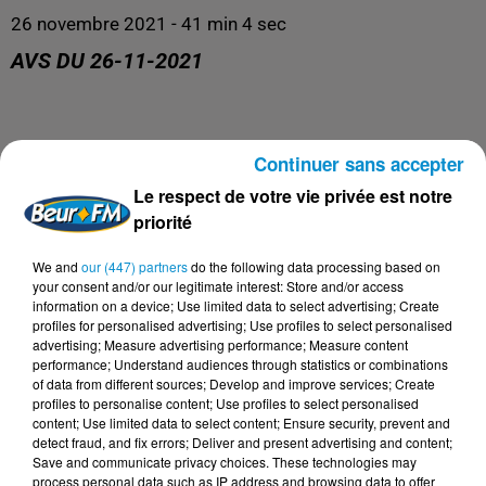
26 novembre 2021 - 41 min 4 sec
AVS DU 26-11-2021
Continuer sans accepter
Le meilleur de la santé, de l'éducation et du bien être !
Le respect de votre vie privée est notre
priorité
We and
our (447) partners
do the following data processing based on
your consent and/or our legitimate interest: Store and/or access
information on a device; Use limited data to select advertising; Create
profiles for personalised advertising; Use profiles to select personalised
advertising; Measure advertising performance; Measure content
performance; Understand audiences through statistics or combinations
of data from different sources; Develop and improve services; Create
profiles to personalise content; Use profiles to select personalised
content; Use limited data to select content; Ensure security, prevent and
DERNIERS PODCASTS
detect fraud, and fix errors; Deliver and present advertising and content;
Save and communicate privacy choices. These technologies may
process personal data such as IP address and browsing data to offer