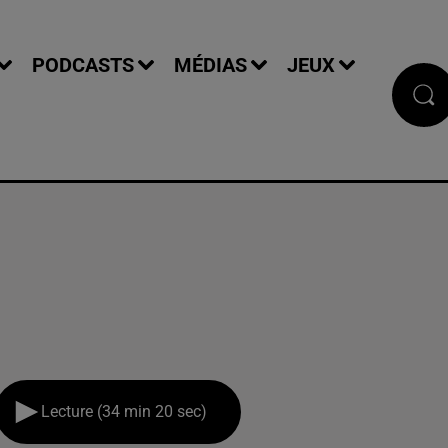
PODCASTS
MÉDIAS
JEUX
Lecture (34 min 20 sec)