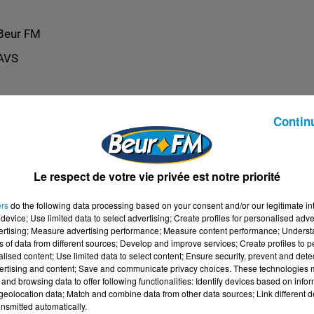
Beur FM
AVS
Contin
Le respect de votre vie privée est notre priorité
ers
do the following data processing based on your consent and/or our legitimate int
device; Use limited data to select advertising; Create profiles for personalised adver
vertising; Measure advertising performance; Measure content performance; Unders
ns of data from different sources; Develop and improve services; Create profiles to 
alised content; Use limited data to select content; Ensure security, prevent and detect
ertising and content; Save and communicate privacy choices. These technologies
and browsing data to offer following functionalities: Identify devices based on infor
eolocation data; Match and combine data from other data sources; Link different de
nsmitted automatically.