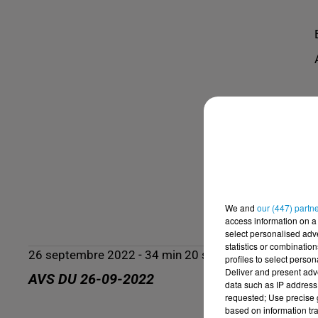
We and
our (447) partn
access information on a 
select personalised ad
statistics or combinatio
26 septembre 2022 - 34 min 20 sec
profiles to select person
Deliver and present adv
AVS DU 26-09-2022
data such as IP address 
requested; Use precise g
based on information tra