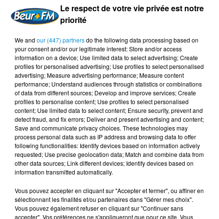
Le respect de votre vie privée est notre
"Balance Ta Peur" :
https://angelofoley.com/
.
priorité
Facebook :
https://www.facebook.com/angelo.foley...
We and
our (447) partners
do the following data processing based on
Instagram : angelo_foley / @blancetapeur Twitter :
your consent and/or our legitimate interest: Store and/or access
@iamangelofoley
information on a device; Use limited data to select advertising; Create
profiles for personalised advertising; Use profiles to select personalised
Patrick Sulay est expert en sciences comportementales,
advertising; Measure advertising performance; Measure content
performance; Understand audiences through statistics or combinations
profiler et formateur de process communication :
of data from different sources; Develop and improve services; Create
https://patricksulay.fr/
. YouTube :
profiles to personalise content; Use profiles to select personalised
https://www.youtube.com/channel/UCEfL...
Facebook :
content; Use limited data to select content; Ensure security, prevent and
detect fraud, and fix errors; Deliver and present advertising and content;
https://www.facebook.com/patricksulay/
Instagram :
Save and communicate privacy choices. These technologies may
@patrick__sulay
process personal data such as IP address and browsing data to offer
following functionalities: Identify devices based on information actively
requested; Use precise geolocation data; Match and combine data from
other data sources; Link different devices; Identify devices based on
information transmitted automatically.
Vous pouvez accepter en cliquant sur "Accepter et fermer", ou affiner en
sélectionnant les finalités et/ou partenaires dans "Gérer mes choix".
Vous pouvez également refuser en cliquant sur "Continuer sans
accepter". Vos préférences ne s'appliqueront que pour ce site. Vous