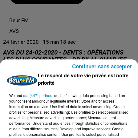
Beur FM
AVS
24 février 2020 - 15 min 18 sec
AVS DU 24-02-2020 - DENTS : OPÉRATIONS
LES PLUS COURANTES - DR BILAL OMARJEE
Continuer sans accepter
Le respect de votre vie privée est notre
AVS du 24-02-2020 - Dents : opérations les plus
priorité
courantes - Dr Bilal Omarjee
We and
our (447) partners
do the following data processing based on
your consent and/or our legitimate interest: Store and/or access
information on a device; Use limited data to select advertising; Create
profiles for personalised advertising; Use profiles to select personalised
advertising; Measure advertising performance; Measure content
performance; Understand audiences through statistics or combinations
of data from different sources; Develop and improve services; Create
profiles to personalise content; Use profiles to select personalised