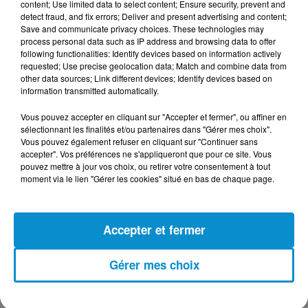
content; Use limited data to select content; Ensure security, prevent and
detect fraud, and fix errors; Deliver and present advertising and content;
Save and communicate privacy choices. These technologies may
process personal data such as IP address and browsing data to offer
following functionalities: Identify devices based on information actively
DERNIERS PODCASTS
requested; Use precise geolocation data; Match and combine data from
other data sources; Link different devices; Identify devices based on
information transmitted automatically.
24 juillet 2026
Les Zinformés - 24/07/26
Vous pouvez accepter en cliquant sur "Accepter et fermer", ou affiner en
sélectionnant les finalités et/ou partenaires dans "Gérer mes choix".
Vous pouvez également refuser en cliquant sur "Continuer sans
accepter". Vos préférences ne s'appliqueront que pour ce site. Vous
pouvez mettre à jour vos choix, ou retirer votre consentement à tout
moment via le lien "Gérer les cookies" situé en bas de chaque page.
23 juillet 2026
Les Zinformés - 23/07/26
Accepter et fermer
Gérer mes choix
22 juillet 2026
Les Zinformés - 22/07/26