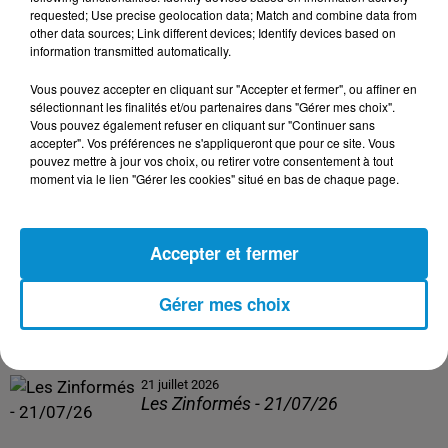
Les Zinformés - 24/07/26
requested; Use precise geolocation data; Match and combine data from
other data sources; Link different devices; Identify devices based on
information transmitted automatically.
Vous pouvez accepter en cliquant sur "Accepter et fermer", ou affiner en
sélectionnant les finalités et/ou partenaires dans "Gérer mes choix".
23 juillet 2026
Vous pouvez également refuser en cliquant sur "Continuer sans
Les Zinformés - 23/07/26
accepter". Vos préférences ne s'appliqueront que pour ce site. Vous
pouvez mettre à jour vos choix, ou retirer votre consentement à tout
moment via le lien "Gérer les cookies" situé en bas de chaque page.
Accepter et fermer
22 juillet 2026
Les Zinformés - 22/07/26
Gérer mes choix
21 juillet 2026
Les Zinformés - 21/07/26