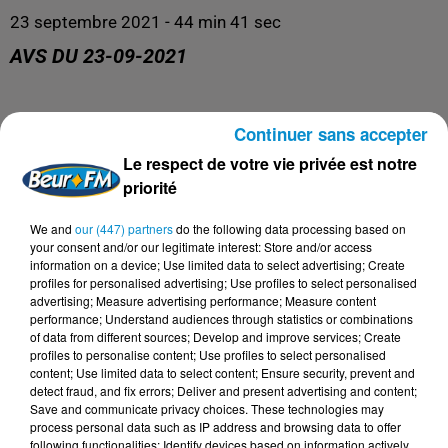
23 septembre 2021 - 44 min 41 sec
AVS DU 23-09-2021
AVS
Continuer sans accepter
Le respect de votre vie privée est notre
priorité
We and
our (447) partners
do the following data processing based on
your consent and/or our legitimate interest: Store and/or access
information on a device; Use limited data to select advertising; Create
profiles for personalised advertising; Use profiles to select personalised
advertising; Measure advertising performance; Measure content
performance; Understand audiences through statistics or combinations
of data from different sources; Develop and improve services; Create
profiles to personalise content; Use profiles to select personalised
DERNIERS PODCASTS
content; Use limited data to select content; Ensure security, prevent and
detect fraud, and fix errors; Deliver and present advertising and content;
Save and communicate privacy choices. These technologies may
process personal data such as IP address and browsing data to offer
24 juillet 2026
following functionalities: Identify devices based on information actively