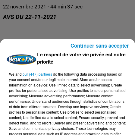
22 novembre 2021 - 44 min 37 sec
AVS DU 22-11-2021
Continuer sans accepter
Le meilleur de la santé, de l'éducation et du bien être !
Le respect de votre vie privée est notre
priorité
We and
our (447) partners
do the following data processing based on
your consent and/or our legitimate interest: Store and/or access
information on a device; Use limited data to select advertising; Create
profiles for personalised advertising; Use profiles to select personalised
advertising; Measure advertising performance; Measure content
performance; Understand audiences through statistics or combinations
of data from different sources; Develop and improve services; Create
profiles to personalise content; Use profiles to select personalised
content; Use limited data to select content; Ensure security, prevent and
DERNIERS PODCASTS
detect fraud, and fix errors; Deliver and present advertising and content;
Save and communicate privacy choices. These technologies may
process personal data such as IP address and browsing data to offer