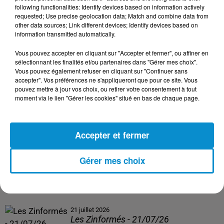
following functionalities: Identify devices based on information actively
24 juillet 2026
requested; Use precise geolocation data; Match and combine data from
Les Zinformés - 24/07/26
other data sources; Link different devices; Identify devices based on
information transmitted automatically.
Vous pouvez accepter en cliquant sur "Accepter et fermer", ou affiner en
sélectionnant les finalités et/ou partenaires dans "Gérer mes choix".
Vous pouvez également refuser en cliquant sur "Continuer sans
23 juillet 2026
accepter". Vos préférences ne s'appliqueront que pour ce site. Vous
Les Zinformés - 23/07/26
pouvez mettre à jour vos choix, ou retirer votre consentement à tout
moment via le lien "Gérer les cookies" situé en bas de chaque page.
Accepter et fermer
22 juillet 2026
Les Zinformés - 22/07/26
Gérer mes choix
21 juillet 2026
Les Zinformés - 21/07/26