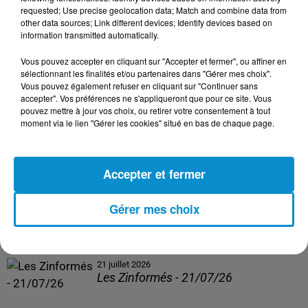
Les Zinformés - 24/07/26
requested; Use precise geolocation data; Match and combine data from
other data sources; Link different devices; Identify devices based on
information transmitted automatically.
Vous pouvez accepter en cliquant sur "Accepter et fermer", ou affiner en
sélectionnant les finalités et/ou partenaires dans "Gérer mes choix".
23 juillet 2026
Vous pouvez également refuser en cliquant sur "Continuer sans
Les Zinformés - 23/07/26
accepter". Vos préférences ne s'appliqueront que pour ce site. Vous
pouvez mettre à jour vos choix, ou retirer votre consentement à tout
moment via le lien "Gérer les cookies" situé en bas de chaque page.
Accepter et fermer
22 juillet 2026
Les Zinformés - 22/07/26
Gérer mes choix
21 juillet 2026
Les Zinformés - 21/07/26