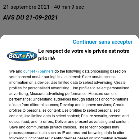
21 septembre 2021 - 40 min 9 sec
AVS DU 21-09-2021
AVS
Continuer sans accepter
Le respect de votre vie privée est notre
priorité
We and
our (447) partners
do the following data processing based on
your consent and/or our legitimate interest: Store and/or access
information on a device; Use limited data to select advertising; Create
profiles for personalised advertising; Use profiles to select personalised
advertising; Measure advertising performance; Measure content
performance; Understand audiences through statistics or combinations
of data from different sources; Develop and improve services; Create
profiles to personalise content; Use profiles to select personalised
DERNIERS PODCASTS
content; Use limited data to select content; Ensure security, prevent and
detect fraud, and fix errors; Deliver and present advertising and content;
Save and communicate privacy choices. These technologies may
process personal data such as IP address and browsing data to offer
24 juillet 2026
following functionalities: Identify devices based on information actively