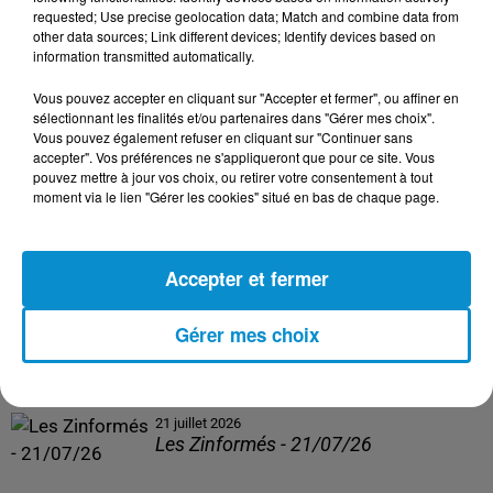
Les Zinformés - 24/07/26
requested; Use precise geolocation data; Match and combine data from
other data sources; Link different devices; Identify devices based on
information transmitted automatically.
Vous pouvez accepter en cliquant sur "Accepter et fermer", ou affiner en
sélectionnant les finalités et/ou partenaires dans "Gérer mes choix".
23 juillet 2026
Vous pouvez également refuser en cliquant sur "Continuer sans
Les Zinformés - 23/07/26
accepter". Vos préférences ne s'appliqueront que pour ce site. Vous
pouvez mettre à jour vos choix, ou retirer votre consentement à tout
moment via le lien "Gérer les cookies" situé en bas de chaque page.
Accepter et fermer
22 juillet 2026
Les Zinformés - 22/07/26
Gérer mes choix
21 juillet 2026
Les Zinformés - 21/07/26