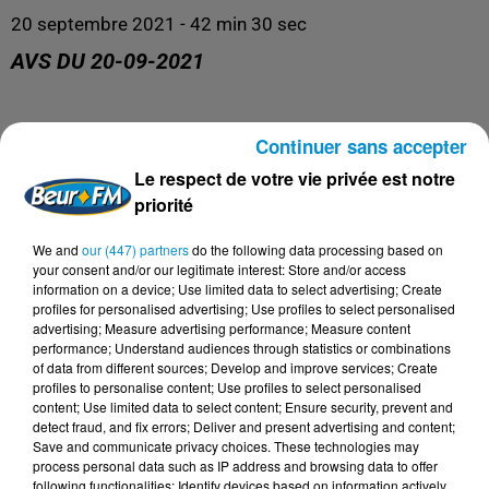
20 septembre 2021 - 42 min 30 sec
AVS DU 20-09-2021
AVS
Continuer sans accepter
Le respect de votre vie privée est notre
priorité
We and
our (447) partners
do the following data processing based on
your consent and/or our legitimate interest: Store and/or access
information on a device; Use limited data to select advertising; Create
profiles for personalised advertising; Use profiles to select personalised
advertising; Measure advertising performance; Measure content
performance; Understand audiences through statistics or combinations
of data from different sources; Develop and improve services; Create
profiles to personalise content; Use profiles to select personalised
DERNIERS PODCASTS
content; Use limited data to select content; Ensure security, prevent and
detect fraud, and fix errors; Deliver and present advertising and content;
Save and communicate privacy choices. These technologies may
process personal data such as IP address and browsing data to offer
24 juillet 2026
following functionalities: Identify devices based on information actively