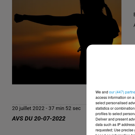
We and
our (447) partn
access information on a 
select personalised ad
20 juillet 2022 - 37 min 52 sec
statistics or combinatio
profiles to select person
AVS DU 20-07-2022
Deliver and present adv
data such as IP address 
requested; Use precise g