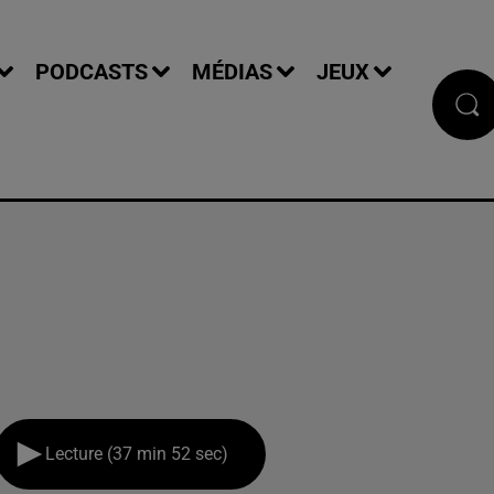
PODCASTS
MÉDIAS
JEUX
Lecture (37 min 52 sec)