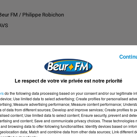
Beur FM / Philippe Robichon
AVS
Contin
Le respect de votre vie privée est notre priorité
ers
do the following data processing based on your consent and/or our legitimate int
device; Use limited data to select advertising; Create profiles for personalised adver
vertising; Measure advertising performance; Measure content performance; Unders
ns of data from different sources; Develop and improve services; Create profiles to 
alised content; Use limited data to select content; Ensure security, prevent and detect
ertising and content; Save and communicate privacy choices. These technologies
and browsing data to offer following functionalities: Identify devices based on infor
eolocation data; Match and combine data from other data sources; Link different de