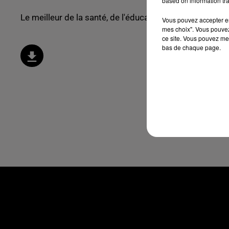
based on information tra
Le meilleur de la santé, de l'éducation et du bien être !
Vous pouvez accepter en 
mes choix". Vous pouvez
ce site. Vous pouvez met
bas de chaque page.