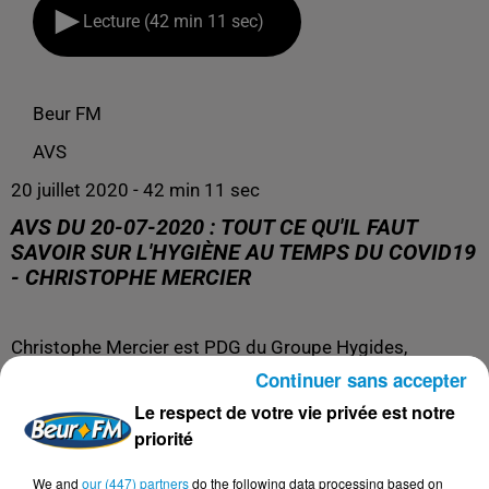
Lecture (42 min 11 sec)
Beur FM
AVS
20 juillet 2020 - 42 min 11 sec
AVS DU 20-07-2020 : TOUT CE QU'IL FAUT
SAVOIR SUR L'HYGIÈNE AU TEMPS DU COVID19
- CHRISTOPHE MERCIER
Christophe Mercier est PDG du Groupe Hygides,
microbiologiste, hygiéniste, naturopathe, spécialiste de
Continuer sans accepter
la prévention des infections et animateur principal de la
Le respect de votre vie privée est notre
chaîne Hygides TV :
http://www.hygides-sante.com/
priorité
YouTube :
https://www.youtube.com/channel/UCDIO...
We and
our (447) partners
do the following data processing based on