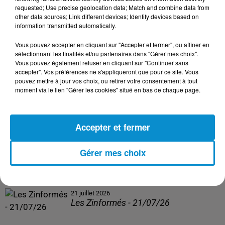
Les Zinformés - 24/07/26
requested; Use precise geolocation data; Match and combine data from
other data sources; Link different devices; Identify devices based on
information transmitted automatically.
Vous pouvez accepter en cliquant sur "Accepter et fermer", ou affiner en
sélectionnant les finalités et/ou partenaires dans "Gérer mes choix".
23 juillet 2026
Vous pouvez également refuser en cliquant sur "Continuer sans
Les Zinformés - 23/07/26
accepter". Vos préférences ne s'appliqueront que pour ce site. Vous
pouvez mettre à jour vos choix, ou retirer votre consentement à tout
moment via le lien "Gérer les cookies" situé en bas de chaque page.
Accepter et fermer
22 juillet 2026
Les Zinformés - 22/07/26
Gérer mes choix
21 juillet 2026
Les Zinformés - 21/07/26