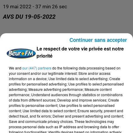
19 mai 2022 - 37 min 26 sec
AVS DU 19-05-2022
Le meilleur de la santé, de l'éducation et du bien être !
Continuer sans accepter
Le respect de votre vie privée est notre
priorité
We and
our (447) partners
do the following data processing based on
your consent and/or our legitimate interest: Store and/or access
information on a device; Use limited data to select advertising; Create
profiles for personalised advertising; Use profiles to select personalised
advertising; Measure advertising performance; Measure content
performance; Understand audiences through statistics or combinations
of data from different sources; Develop and improve services; Create
profiles to personalise content; Use profiles to select personalised
DERNIERS PODCASTS
content; Use limited data to select content; Ensure security, prevent and
detect fraud, and fix errors; Deliver and present advertising and content;
Save and communicate privacy choices. These technologies may
process personal data such as IP address and browsing data to offer
24 juillet 2026
following functionalities: Identify devices based on information actively