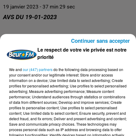
19 janvier 2023 - 37 min 29 sec
AVS DU 19-01-2023
Le meilleur de la santé, de l'éducation et du bien être !
Continuer sans accepter
Le respect de votre vie privée est notre
priorité
We and
our (447) partners
do the following data processing based on
your consent and/or our legitimate interest: Store and/or access
information on a device; Use limited data to select advertising; Create
profiles for personalised advertising; Use profiles to select personalised
advertising; Measure advertising performance; Measure content
performance; Understand audiences through statistics or combinations
of data from different sources; Develop and improve services; Create
profiles to personalise content; Use profiles to select personalised
DERNIERS PODCASTS
content; Use limited data to select content; Ensure security, prevent and
detect fraud, and fix errors; Deliver and present advertising and content;
Save and communicate privacy choices. These technologies may
process personal data such as IP address and browsing data to offer
24 juillet 2026
following functionalities: Identify devices based on information actively