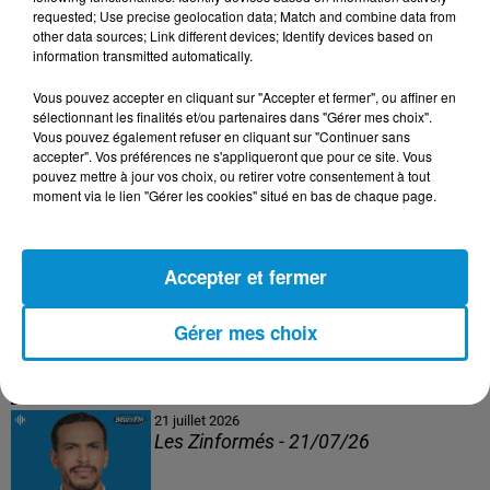
Les Zinformés - 24/07/26
requested; Use precise geolocation data; Match and combine data from
other data sources; Link different devices; Identify devices based on
information transmitted automatically.
Vous pouvez accepter en cliquant sur "Accepter et fermer", ou affiner en
sélectionnant les finalités et/ou partenaires dans "Gérer mes choix".
23 juillet 2026
Vous pouvez également refuser en cliquant sur "Continuer sans
Les Zinformés - 23/07/26
accepter". Vos préférences ne s'appliqueront que pour ce site. Vous
pouvez mettre à jour vos choix, ou retirer votre consentement à tout
moment via le lien "Gérer les cookies" situé en bas de chaque page.
Accepter et fermer
22 juillet 2026
Les Zinformés - 22/07/26
Gérer mes choix
21 juillet 2026
Les Zinformés - 21/07/26