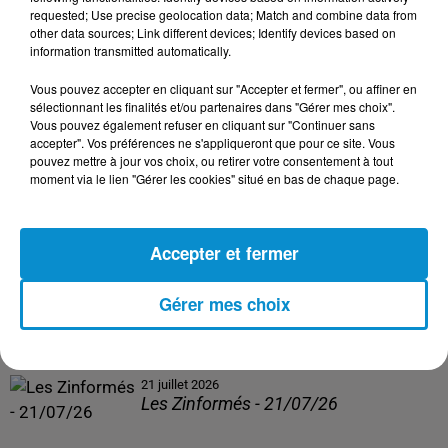
Les Zinformés - 24/07/26
requested; Use precise geolocation data; Match and combine data from
other data sources; Link different devices; Identify devices based on
information transmitted automatically.
Vous pouvez accepter en cliquant sur "Accepter et fermer", ou affiner en
sélectionnant les finalités et/ou partenaires dans "Gérer mes choix".
23 juillet 2026
Vous pouvez également refuser en cliquant sur "Continuer sans
Les Zinformés - 23/07/26
accepter". Vos préférences ne s'appliqueront que pour ce site. Vous
pouvez mettre à jour vos choix, ou retirer votre consentement à tout
moment via le lien "Gérer les cookies" situé en bas de chaque page.
Accepter et fermer
22 juillet 2026
Les Zinformés - 22/07/26
Gérer mes choix
21 juillet 2026
Les Zinformés - 21/07/26