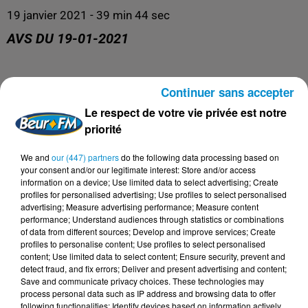
19 janvier 2021 - 39 min 44 sec
AVS DU 19-01-2021
AVS
Continuer sans accepter
Le respect de votre vie privée est notre
priorité
We and
our (447) partners
do the following data processing based on
your consent and/or our legitimate interest: Store and/or access
information on a device; Use limited data to select advertising; Create
profiles for personalised advertising; Use profiles to select personalised
advertising; Measure advertising performance; Measure content
performance; Understand audiences through statistics or combinations
of data from different sources; Develop and improve services; Create
profiles to personalise content; Use profiles to select personalised
DERNIERS PODCASTS
content; Use limited data to select content; Ensure security, prevent and
detect fraud, and fix errors; Deliver and present advertising and content;
Save and communicate privacy choices. These technologies may
process personal data such as IP address and browsing data to offer
24 juillet 2026
following functionalities: Identify devices based on information actively