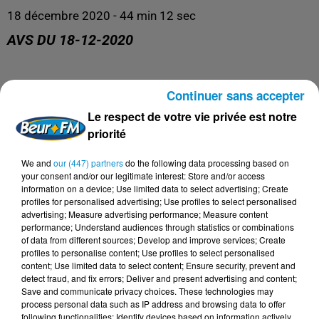
18 décembre 2020 - 44 min 12 sec
AVS DU 18-12-2020
AVS
Continuer sans accepter
Le respect de votre vie privée est notre
priorité
We and
our (447) partners
do the following data processing based on
your consent and/or our legitimate interest: Store and/or access
information on a device; Use limited data to select advertising; Create
profiles for personalised advertising; Use profiles to select personalised
advertising; Measure advertising performance; Measure content
performance; Understand audiences through statistics or combinations
of data from different sources; Develop and improve services; Create
profiles to personalise content; Use profiles to select personalised
DERNIERS PODCASTS
content; Use limited data to select content; Ensure security, prevent and
detect fraud, and fix errors; Deliver and present advertising and content;
Save and communicate privacy choices. These technologies may
process personal data such as IP address and browsing data to offer
24 juillet 2026
following functionalities: Identify devices based on information actively