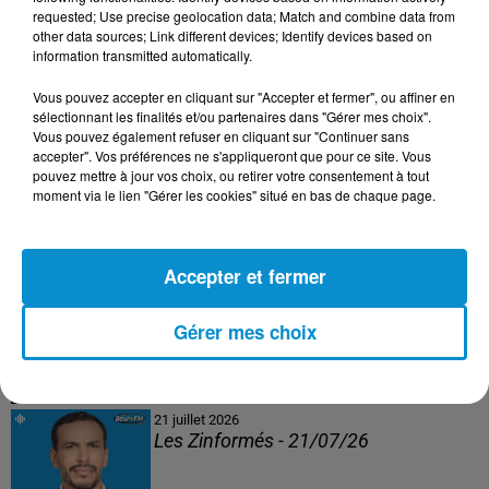
Les Zinformés - 24/07/26
requested; Use precise geolocation data; Match and combine data from
other data sources; Link different devices; Identify devices based on
information transmitted automatically.
Vous pouvez accepter en cliquant sur "Accepter et fermer", ou affiner en
sélectionnant les finalités et/ou partenaires dans "Gérer mes choix".
23 juillet 2026
Vous pouvez également refuser en cliquant sur "Continuer sans
Les Zinformés - 23/07/26
accepter". Vos préférences ne s'appliqueront que pour ce site. Vous
pouvez mettre à jour vos choix, ou retirer votre consentement à tout
moment via le lien "Gérer les cookies" situé en bas de chaque page.
Accepter et fermer
22 juillet 2026
Les Zinformés - 22/07/26
Gérer mes choix
21 juillet 2026
Les Zinformés - 21/07/26