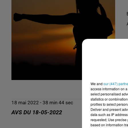
We and
our (447) partn
access information on a 
select personalised ad
statistics or combinatio
18 mai 2022 - 38 min 44 sec
profiles to select person
Deliver and present adv
AVS DU 18-05-2022
data such as IP address 
requested; Use precise g
based on information tra