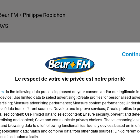
Beur FM / Philippe Robichon
AVS
Contin
Le respect de votre vie privée est notre priorité
ers
do the following data processing based on your consent and/or our legitimate int
device; Use limited data to select advertising; Create profiles for personalised adver
vertising; Measure advertising performance; Measure content performance; Unders
ns of data from different sources; Develop and improve services; Create profiles to 
alised content; Use limited data to select content; Ensure security, prevent and detect
ertising and content; Save and communicate privacy choices. These technologies
and browsing data to offer following functionalities: Identify devices based on infor
eolocation data; Match and combine data from other data sources; Link different de
nsmitted automatically.