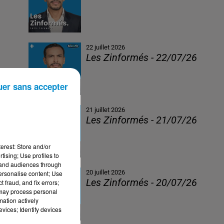
22 juillet 2026
Les Zinformés - 22/07/26
uer sans accepter
21 juillet 2026
Les Zinformés - 21/07/26
erest: Store and/or
tising; Use profiles to
tand audiences through
20 juillet 2026
personalise content; Use
Les Zinformés - 20/07/26
 fraud, and fix errors;
 may process personal
mation actively
vices; Identify devices