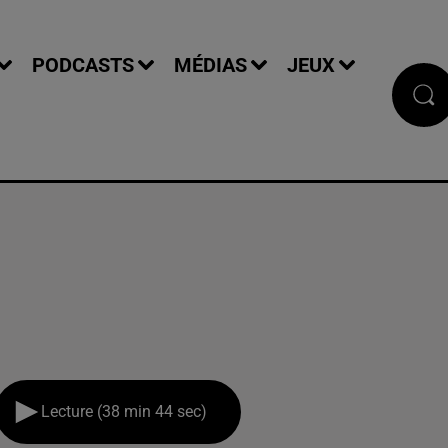
PODCASTS
MÉDIAS
JEUX
Lecture (38 min 44 sec)