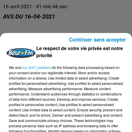
16 avril 2021 - 41 min 46 sec
AVS DU 16-04-2021
AVS
Continuer sans accepter
Le respect de votre vie privée est notre
priorité
We and
our (447) partners
do the following data processing based on
your consent and/or our legitimate interest: Store and/or access
information on a device; Use limited data to select advertising; Create
profiles for personalised advertising; Use profiles to select personalised
advertising; Measure advertising performance; Measure content
performance; Understand audiences through statistics or combinations
of data from different sources; Develop and improve services; Create
profiles to personalise content; Use profiles to select personalised
DERNIERS PODCASTS
content; Use limited data to select content; Ensure security, prevent and
detect fraud, and fix errors; Deliver and present advertising and content;
Save and communicate privacy choices. These technologies may
process personal data such as IP address and browsing data to offer
24 juillet 2026
following functionalities: Identify devices based on information actively