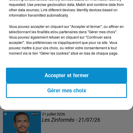
Les Zinformés - 24/07/26
requested; Use precise geolocation data; Match and combine data from
other data sources; Link different devices; Identify devices based on
information transmitted automatically.
Vous pouvez accepter en cliquant sur "Accepter et fermer", ou affiner en
sélectionnant les finalités et/ou partenaires dans "Gérer mes choix".
23 juillet 2026
Vous pouvez également refuser en cliquant sur "Continuer sans
Les Zinformés - 23/07/26
accepter". Vos préférences ne s'appliqueront que pour ce site. Vous
pouvez mettre à jour vos choix, ou retirer votre consentement à tout
moment via le lien "Gérer les cookies" situé en bas de chaque page.
Accepter et fermer
22 juillet 2026
Les Zinformés - 22/07/26
Gérer mes choix
21 juillet 2026
Les Zinformés - 21/07/26