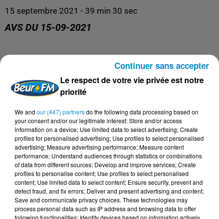
15 septembre 2021 - 39 min 30 sec
AVS DU 15-09-2021
AVS
Continuer sans accepter
Le respect de votre vie privée est notre
priorité
We and
our (447) partners
do the following data processing based on
your consent and/or our legitimate interest: Store and/or access
information on a device; Use limited data to select advertising; Create
profiles for personalised advertising; Use profiles to select personalised
advertising; Measure advertising performance; Measure content
performance; Understand audiences through statistics or combinations
of data from different sources; Develop and improve services; Create
profiles to personalise content; Use profiles to select personalised
DERNIERS PODCASTS
content; Use limited data to select content; Ensure security, prevent and
detect fraud, and fix errors; Deliver and present advertising and content;
Save and communicate privacy choices. These technologies may
process personal data such as IP address and browsing data to offer
24 juillet 2026
following functionalities: Identify devices based on information actively