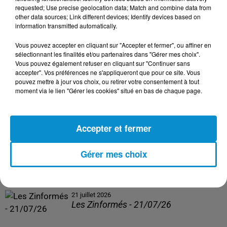
Les Zinformés - 24/07/26
requested; Use precise geolocation data; Match and combine data from
other data sources; Link different devices; Identify devices based on
information transmitted automatically.
Vous pouvez accepter en cliquant sur "Accepter et fermer", ou affiner en
sélectionnant les finalités et/ou partenaires dans "Gérer mes choix".
23 juillet 2026
Vous pouvez également refuser en cliquant sur "Continuer sans
Les Zinformés - 23/07/26
accepter". Vos préférences ne s'appliqueront que pour ce site. Vous
pouvez mettre à jour vos choix, ou retirer votre consentement à tout
moment via le lien "Gérer les cookies" situé en bas de chaque page.
Accepter et fermer
22 juillet 2026
Les Zinformés - 22/07/26
Gérer mes choix
21 juillet 2026
Les Zinformés - 21/07/26