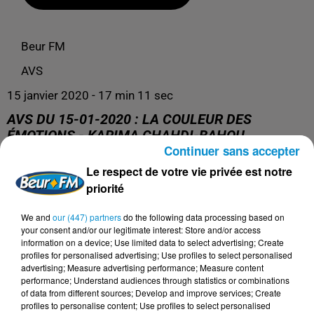
Beur FM
AVS
15 janvier 2020 - 17 min 11 sec
AVS DU 15-01-2020 : LA COULEUR DES
ÉMOTIONS - KARIMA CHAHDI-BAHOU
Continuer sans accepter
Le respect de votre vie privée est notre
AVS du 15-01-2020 : La couleur des émotions - Karima
priorité
Chahdi-Bahou
We and
our (447) partners
do the following data processing based on
your consent and/or our legitimate interest: Store and/or access
information on a device; Use limited data to select advertising; Create
profiles for personalised advertising; Use profiles to select personalised
advertising; Measure advertising performance; Measure content
performance; Understand audiences through statistics or combinations
of data from different sources; Develop and improve services; Create
profiles to personalise content; Use profiles to select personalised