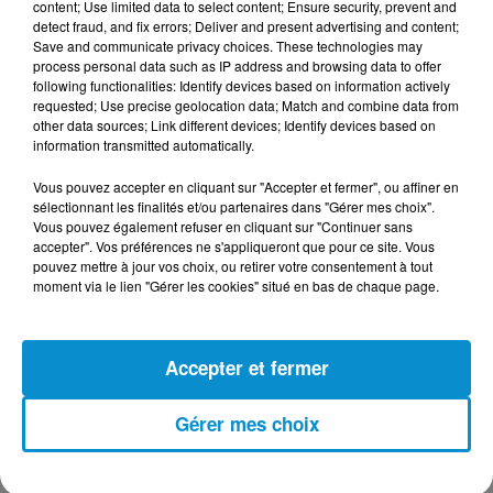
content; Use limited data to select content; Ensure security, prevent and
detect fraud, and fix errors; Deliver and present advertising and content;
Save and communicate privacy choices. These technologies may
process personal data such as IP address and browsing data to offer
following functionalities: Identify devices based on information actively
DERNIERS PODCASTS
requested; Use precise geolocation data; Match and combine data from
other data sources; Link different devices; Identify devices based on
information transmitted automatically.
24 juillet 2026
Les Zinformés - 24/07/26
Vous pouvez accepter en cliquant sur "Accepter et fermer", ou affiner en
sélectionnant les finalités et/ou partenaires dans "Gérer mes choix".
Vous pouvez également refuser en cliquant sur "Continuer sans
accepter". Vos préférences ne s'appliqueront que pour ce site. Vous
pouvez mettre à jour vos choix, ou retirer votre consentement à tout
moment via le lien "Gérer les cookies" situé en bas de chaque page.
23 juillet 2026
Les Zinformés - 23/07/26
Accepter et fermer
Gérer mes choix
22 juillet 2026
Les Zinformés - 22/07/26