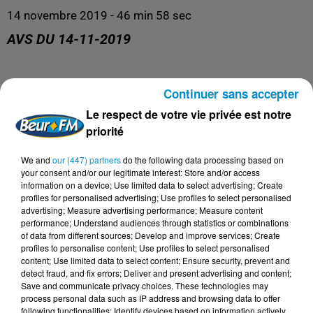
14 novembre 2019 - 46 min 58 sec
AVS DU 14-11-2019
AVS
Continuer sans accepter
Le respect de votre vie privée est notre
priorité
We and
our (447) partners
do the following data processing based on
your consent and/or our legitimate interest: Store and/or access
information on a device; Use limited data to select advertising; Create
profiles for personalised advertising; Use profiles to select personalised
advertising; Measure advertising performance; Measure content
performance; Understand audiences through statistics or combinations
of data from different sources; Develop and improve services; Create
profiles to personalise content; Use profiles to select personalised
DERNIERS PODCASTS
content; Use limited data to select content; Ensure security, prevent and
detect fraud, and fix errors; Deliver and present advertising and content;
Save and communicate privacy choices. These technologies may
process personal data such as IP address and browsing data to offer
24 juillet 2026
following functionalities: Identify devices based on information actively