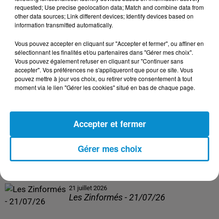
Les Zinformés - 24/07/26
requested; Use precise geolocation data; Match and combine data from
other data sources; Link different devices; Identify devices based on
information transmitted automatically.
Vous pouvez accepter en cliquant sur "Accepter et fermer", ou affiner en
sélectionnant les finalités et/ou partenaires dans "Gérer mes choix".
23 juillet 2026
Vous pouvez également refuser en cliquant sur "Continuer sans
Les Zinformés - 23/07/26
accepter". Vos préférences ne s'appliqueront que pour ce site. Vous
pouvez mettre à jour vos choix, ou retirer votre consentement à tout
moment via le lien "Gérer les cookies" situé en bas de chaque page.
Accepter et fermer
22 juillet 2026
Les Zinformés - 22/07/26
Gérer mes choix
21 juillet 2026
Les Zinformés - 21/07/26