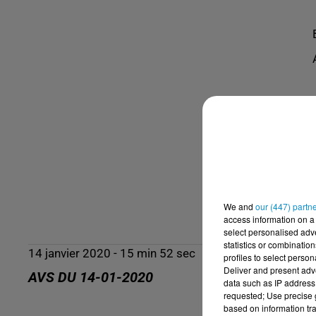
We and
our (447) partn
access information on a 
select personalised ad
statistics or combinatio
14 janvier 2020 - 15 min 52 sec
profiles to select person
Deliver and present adv
AVS DU 14-01-2020
data such as IP address 
requested; Use precise g
based on information tra