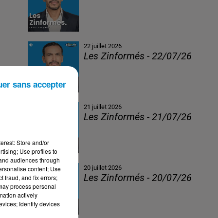
22 juillet 2026
Les Zinformés - 22/07/26
uer sans accepter
21 juillet 2026
Les Zinformés - 21/07/26
erest: Store and/or
tising; Use profiles to
tand audiences through
20 juillet 2026
personalise content; Use
Les Zinformés - 20/07/26
 fraud, and fix errors;
 may process personal
mation actively
vices; Identify devices