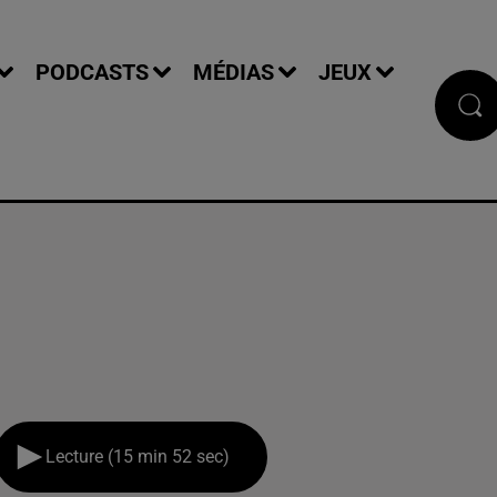
PODCASTS
MÉDIAS
JEUX
Lecture (15 min 52 sec)