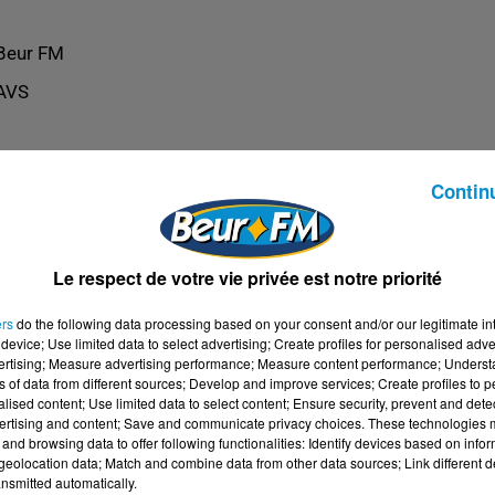
Beur FM
AVS
Contin
Le respect de votre vie privée est notre priorité
ers
do the following data processing based on your consent and/or our legitimate int
device; Use limited data to select advertising; Create profiles for personalised adver
vertising; Measure advertising performance; Measure content performance; Unders
ns of data from different sources; Develop and improve services; Create profiles to 
alised content; Use limited data to select content; Ensure security, prevent and detect
ertising and content; Save and communicate privacy choices. These technologies
and browsing data to offer following functionalities: Identify devices based on infor
eolocation data; Match and combine data from other data sources; Link different de
nsmitted automatically.