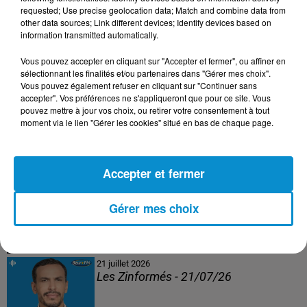
Les Zinformés - 24/07/26
requested; Use precise geolocation data; Match and combine data from
other data sources; Link different devices; Identify devices based on
information transmitted automatically.
Vous pouvez accepter en cliquant sur "Accepter et fermer", ou affiner en
sélectionnant les finalités et/ou partenaires dans "Gérer mes choix".
23 juillet 2026
Vous pouvez également refuser en cliquant sur "Continuer sans
Les Zinformés - 23/07/26
accepter". Vos préférences ne s'appliqueront que pour ce site. Vous
pouvez mettre à jour vos choix, ou retirer votre consentement à tout
moment via le lien "Gérer les cookies" situé en bas de chaque page.
Accepter et fermer
22 juillet 2026
Les Zinformés - 22/07/26
Gérer mes choix
21 juillet 2026
Les Zinformés - 21/07/26