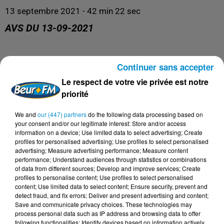
13 septembre 2021 - 42 min 22 sec
AVS DU 13-09-2021
AVS
Continuer sans accepter
Le respect de votre vie privée est notre
priorité
We and
our (447) partners
do the following data processing based on
your consent and/or our legitimate interest: Store and/or access
information on a device; Use limited data to select advertising; Create
profiles for personalised advertising; Use profiles to select personalised
advertising; Measure advertising performance; Measure content
performance; Understand audiences through statistics or combinations
of data from different sources; Develop and improve services; Create
profiles to personalise content; Use profiles to select personalised
DERNIERS PODCASTS
content; Use limited data to select content; Ensure security, prevent and
detect fraud, and fix errors; Deliver and present advertising and content;
Save and communicate privacy choices. These technologies may
process personal data such as IP address and browsing data to offer
24 juillet 2026
following functionalities: Identify devices based on information actively