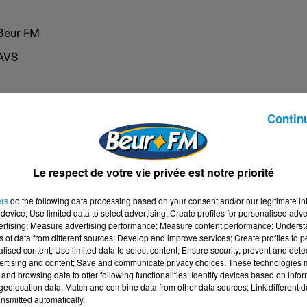
Beur FM
AVS
Contin
Le respect de votre vie privée est notre priorité
ers
do the following data processing based on your consent and/or our legitimate int
device; Use limited data to select advertising; Create profiles for personalised adver
vertising; Measure advertising performance; Measure content performance; Unders
ns of data from different sources; Develop and improve services; Create profiles to 
alised content; Use limited data to select content; Ensure security, prevent and detect
ertising and content; Save and communicate privacy choices. These technologies
and browsing data to offer following functionalities: Identify devices based on infor
eolocation data; Match and combine data from other data sources; Link different de
nsmitted automatically.