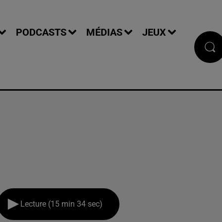
PODCASTS
MÉDIAS
JEUX
Lecture (15 min 34 sec)