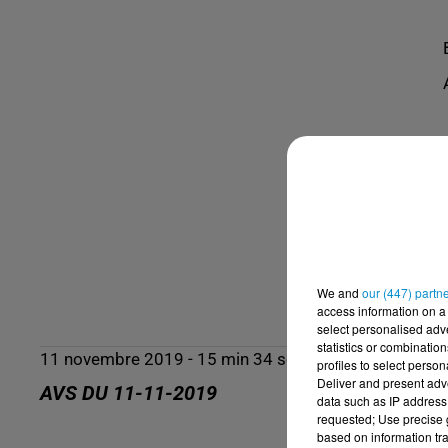
We and
our (447) partn
access information on a 
select personalised ad
statistics or combinatio
11 novembre 2019 - 15 min 34 sec
profiles to select person
Deliver and present adv
AVS DU 11-11-2019
data such as IP address 
requested; Use precise g
based on information tra