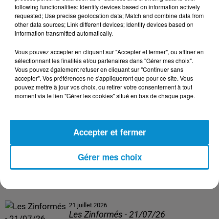
following functionalities: Identify devices based on information actively
24 juillet 2026
requested; Use precise geolocation data; Match and combine data from
Les Zinformés - 24/07/26
other data sources; Link different devices; Identify devices based on
information transmitted automatically.
Vous pouvez accepter en cliquant sur "Accepter et fermer", ou affiner en
sélectionnant les finalités et/ou partenaires dans "Gérer mes choix".
Vous pouvez également refuser en cliquant sur "Continuer sans
23 juillet 2026
accepter". Vos préférences ne s'appliqueront que pour ce site. Vous
Les Zinformés - 23/07/26
pouvez mettre à jour vos choix, ou retirer votre consentement à tout
moment via le lien "Gérer les cookies" situé en bas de chaque page.
Accepter et fermer
22 juillet 2026
Les Zinformés - 22/07/26
Gérer mes choix
21 juillet 2026
Les Zinformés - 21/07/26