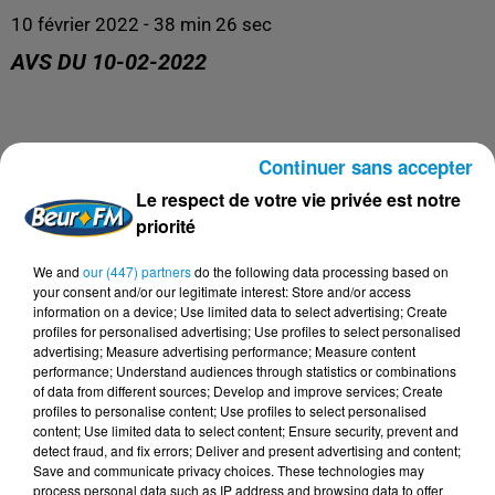
10 février 2022 - 38 min 26 sec
AVS DU 10-02-2022
Continuer sans accepter
Le meilleur de la santé, de l'éducation et du bien être !
Le respect de votre vie privée est notre
priorité
We and
our (447) partners
do the following data processing based on
your consent and/or our legitimate interest: Store and/or access
information on a device; Use limited data to select advertising; Create
profiles for personalised advertising; Use profiles to select personalised
advertising; Measure advertising performance; Measure content
performance; Understand audiences through statistics or combinations
of data from different sources; Develop and improve services; Create
profiles to personalise content; Use profiles to select personalised
content; Use limited data to select content; Ensure security, prevent and
DERNIERS PODCASTS
detect fraud, and fix errors; Deliver and present advertising and content;
Save and communicate privacy choices. These technologies may
process personal data such as IP address and browsing data to offer