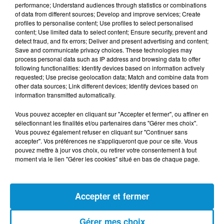
performance; Understand audiences through statistics or combinations
of data from different sources; Develop and improve services; Create
profiles to personalise content; Use profiles to select personalised
content; Use limited data to select content; Ensure security, prevent and
detect fraud, and fix errors; Deliver and present advertising and content;
Save and communicate privacy choices. These technologies may
process personal data such as IP address and browsing data to offer
following functionalities: Identify devices based on information actively
requested; Use precise geolocation data; Match and combine data from
other data sources; Link different devices; Identify devices based on
information transmitted automatically.
DERNIERS PODCASTS
Vous pouvez accepter en cliquant sur "Accepter et fermer", ou affiner en
sélectionnant les finalités et/ou partenaires dans "Gérer mes choix".
Vous pouvez également refuser en cliquant sur "Continuer sans
24 juillet 2026
Les Zinformés - 24/07/26
accepter". Vos préférences ne s'appliqueront que pour ce site. Vous
pouvez mettre à jour vos choix, ou retirer votre consentement à tout
moment via le lien "Gérer les cookies" situé en bas de chaque page.
Accepter et fermer
23 juillet 2026
Les Zinformés - 23/07/26
Gérer mes choix