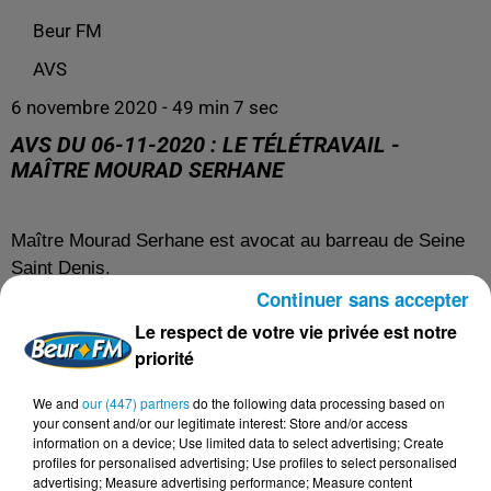
Beur FM
AVS
6 novembre 2020 - 49 min 7 sec
AVS DU 06-11-2020 : LE TÉLÉTRAVAIL -
MAÎTRE MOURAD SERHANE
Maître Mourad Serhane est avocat au barreau de Seine
Saint Denis.
Continuer sans accepter
31 Rue des Rosiers
Le respect de votre vie privée est notre
93400 SAINT-OUEN
priorité
Tél. : 01 40 12 43 25
Mob : 06 62 58 59 64
We and
our (447) partners
do the following data processing based on
your consent and/or our legitimate interest: Store and/or access
mourad.serhane4@gmail.com
information on a device; Use limited data to select advertising; Create
profiles for personalised advertising; Use profiles to select personalised
advertising; Measure advertising performance; Measure content