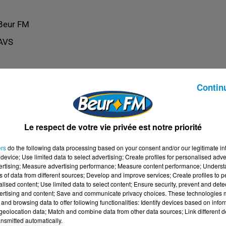
Beur FM
AVS
Contin
Le respect de votre vie privée est notre priorité
ers
do the following data processing based on your consent and/or our legitimate int
device; Use limited data to select advertising; Create profiles for personalised adver
vertising; Measure advertising performance; Measure content performance; Unders
ns of data from different sources; Develop and improve services; Create profiles to 
alised content; Use limited data to select content; Ensure security, prevent and detect
ertising and content; Save and communicate privacy choices. These technologies
and browsing data to offer following functionalities: Identify devices based on infor
eolocation data; Match and combine data from other data sources; Link different de
nsmitted automatically.