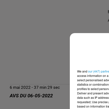
We and
our (447) partn
access information on a 
select personalised ad
statistics or combinatio
6 mai 2022 - 37 min 29 sec
profiles to select person
Deliver and present adv
AVS DU 06-05-2022
data such as IP address 
requested; Use precise g
based on information tra