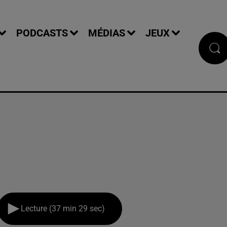
PODCASTS
MÉDIAS
JEUX
Lecture (37 min 29 sec)