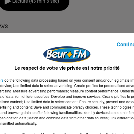
Lecture (43 min 8 sec)
AVS
Contin
Le respect de votre vie privée est notre priorité
ers
do the following data processing based on your consent and/or our legitimate int
device; Use limited data to select advertising; Create profiles for personalised adver
vertising; Measure advertising performance; Measure content performance; Unders
ns of data from different sources; Develop and improve services; Create profiles to 
alised content; Use limited data to select content; Ensure security, prevent and detect
ertising and content; Save and communicate privacy choices. These technologies
and browsing data to offer following functionalities: Identify devices based on infor
eolocation data; Match and combine data from other data sources; Link different de
nsmitted automatically.
 TE DIRAI POURQUOI ! (MICHEL ODOUL)