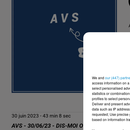
We and
our (447) partn
access information on a 
select personalised ad
statistics or combinatio
profiles to select person
Deliver and present adv
data such as IP address 
requested; Use precise g
30 juin 2023 - 43 min 8 sec
based on information tra
AVS - 30/06/23 - DIS-MOI OÙ TU AS MAL, JE