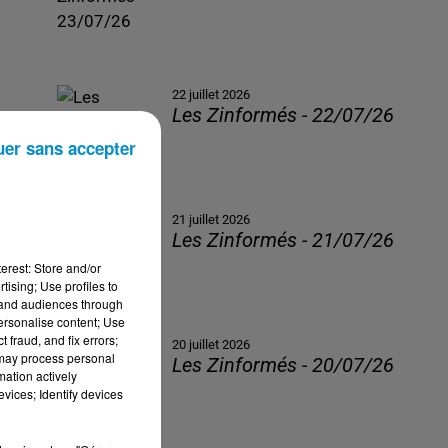
22 juillet 2026
Les Zinformés - 22/07/26
uer sans accepter
21 juillet 2026
Les Zinformés - 21/07/26
erest: Store and/or
tising; Use profiles to
tand audiences through
personalise content; Use
 fraud, and fix errors;
20 juillet 2026
 may process personal
Les Zinformés - 20/07/26
mation actively
vices; Identify devices