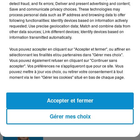
detect fraud, and fix errors; Deliver and present advertising and content;
Save and communicate privacy choices. These technologies may
process personal data such as IP address and browsing data to offer
DERNIERS PODCASTS
following functionalities: Identify devices based on information actively
requested; Use precise geolocation data; Match and combine data from
other data sources; Link different devices; Identify devices based on
information transmitted automatically.
24 juillet 2026
Les Zinformés - 24/07/26
Vous pouvez accepter en cliquant sur "Accepter et fermer", ou affiner en
sélectionnant les finalités et/ou partenaires dans "Gérer mes choix".
Vous pouvez également refuser en cliquant sur "Continuer sans
accepter". Vos préférences ne s'appliqueront que pour ce site. Vous
pouvez mettre à jour vos choix, ou retirer votre consentement à tout
moment via le lien "Gérer les cookies" situé en bas de chaque page.
23 juillet 2026
Les Zinformés - 23/07/26
Accepter et fermer
Gérer mes choix
22 juillet 2026
Les Zinformés - 22/07/26