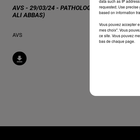
data such as IP address 
requested; Use precise g
AVS - 29/03/24 - PATHOLOGIES ORL, ATTENTI
based on information tra
ALI ABBAS)
Vous pouvez accepter en 
mes choix". Vous pouvez
AVS
ce site. Vous pouvez met
bas de chaque page.