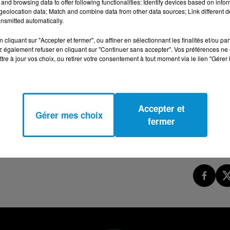
and browsing data to offer following functionalities: Identify devices based on infor
eolocation data; Match and combine data from other data sources; Link different de
ON À L’HUILE D’OLIVE DANS LES OREILLES ! (DR
nsmitted automatically.
cliquant sur "Accepter et fermer", ou affiner en sélectionnant les finalités et/ou pa
 également refuser en cliquant sur "Continuer sans accepter". Vos préférences ne 
tre à jour vos choix, ou retirer votre consentement à tout moment via le lien "Gérer 
Accepter et
Gérer mes choix
fermer