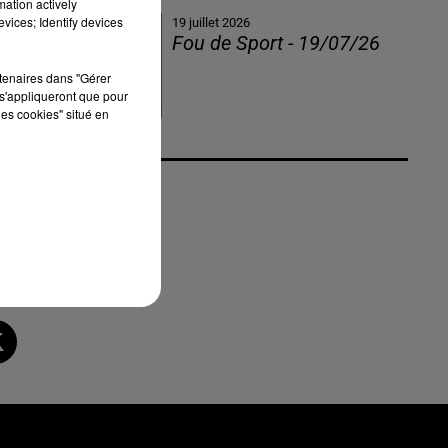
mation actively
vices; Identify devices
19 juillet 2026
Fou de Sport - 19/07/26
rtenaires dans "Gérer
s'appliqueront que pour
les cookies" situé en