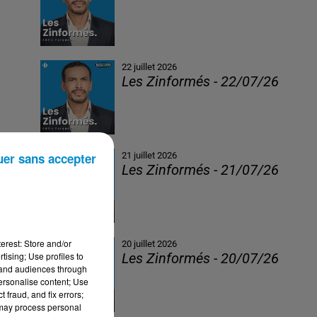
22 juillet 2026
Les Zinformés - 22/07/26
uer sans accepter
21 juillet 2026
Les Zinformés - 21/07/26
erest: Store and/or
20 juillet 2026
tising; Use profiles to
Les Zinformés - 20/07/26
tand audiences through
personalise content; Use
 fraud, and fix errors;
 may process personal