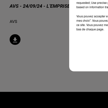
requested; Use precise g
AVS - 24/09/24 - L’EMPRISE, COMMENT S’EN
based on information tra
Vous pouvez accepter en 
mes choix". Vous pouvez
AVS
ce site. Vous pouvez met
bas de chaque page.