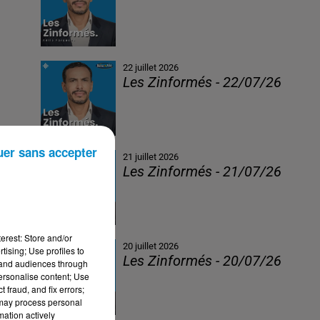
22 juillet 2026
Les Zinformés - 22/07/26
uer sans accepter
21 juillet 2026
Les Zinformés - 21/07/26
erest: Store and/or
20 juillet 2026
tising; Use profiles to
Les Zinformés - 20/07/26
tand audiences through
personalise content; Use
 fraud, and fix errors;
 may process personal
mation actively