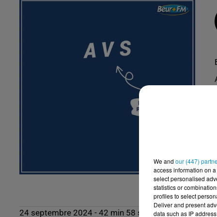
We and
our (447) partn
access information on a 
select personalised ad
statistics or combinatio
profiles to select person
Deliver and present adv
24 septembre 2024 - 42 min 58 sec
data such as IP address 