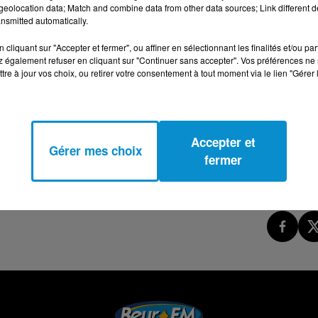
eolocation data; Match and combine data from other data sources; Link different de
 SORTIR ET EN GUÉRIR (ANNE CLOTILDE ZIÉGLER)
nsmitted automatically.
cliquant sur "Accepter et fermer", ou affiner en sélectionnant les finalités et/ou pa
 également refuser en cliquant sur "Continuer sans accepter". Vos préférences ne 
tre à jour vos choix, ou retirer votre consentement à tout moment via le lien "Gérer 
Accepter et
Gérer mes choix
fermer