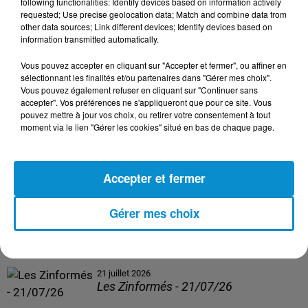
following functionalities: Identify devices based on information actively
Les Zinformés - 24/07/26
requested; Use precise geolocation data; Match and combine data from
other data sources; Link different devices; Identify devices based on
information transmitted automatically.
Vous pouvez accepter en cliquant sur "Accepter et fermer", ou affiner en
sélectionnant les finalités et/ou partenaires dans "Gérer mes choix".
Vous pouvez également refuser en cliquant sur "Continuer sans
23 juillet 2026
Les Zinformés - 23/07/26
accepter". Vos préférences ne s'appliqueront que pour ce site. Vous
pouvez mettre à jour vos choix, ou retirer votre consentement à tout
moment via le lien "Gérer les cookies" situé en bas de chaque page.
Accepter et fermer
22 juillet 2026
Les Zinformés - 22/07/26
Gérer mes choix
21 juillet 2026
Les Zinformés - 21/07/26