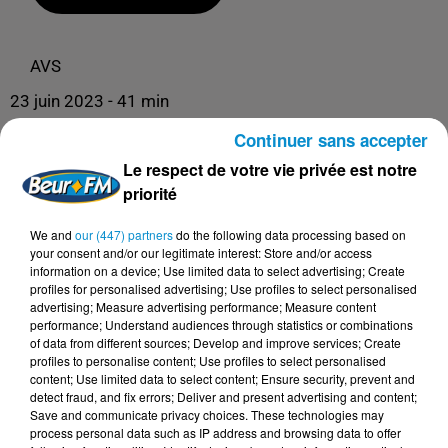
AVS
23 juin 2023 - 41 min
AVS - 23/06/23 - VIEILLIR SANS ÊTRE VIEUX !
Continuer sans accepter
(DR CLAUDE CHAUCHARD)
Le respect de votre vie privée est notre
priorité
We and
our (447) partners
do the following data processing based on
your consent and/or our legitimate interest: Store and/or access
information on a device; Use limited data to select advertising; Create
profiles for personalised advertising; Use profiles to select personalised
advertising; Measure advertising performance; Measure content
performance; Understand audiences through statistics or combinations
of data from different sources; Develop and improve services; Create
profiles to personalise content; Use profiles to select personalised
content; Use limited data to select content; Ensure security, prevent and
DERNIERS PODCASTS
detect fraud, and fix errors; Deliver and present advertising and content;
Save and communicate privacy choices. These technologies may
process personal data such as IP address and browsing data to offer
24 juillet 2026