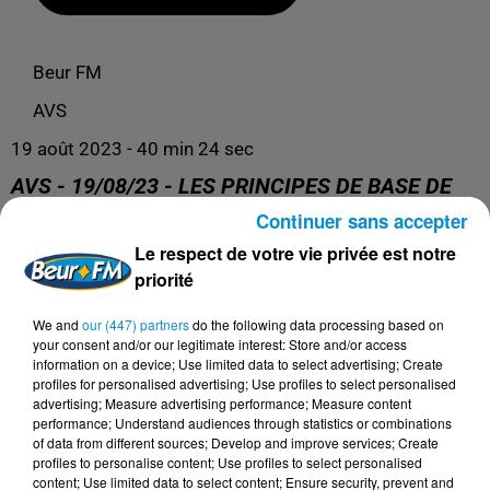
Beur FM
AVS
19 août 2023 - 40 min 24 sec
AVS - 19/08/23 - LES PRINCIPES DE BASE DE
L’HYGIÈNE DU SOMMEIL ! (BEST OF)
Continuer sans accepter
Le respect de votre vie privée est notre
priorité
AVS
We and
our (447) partners
do the following data processing based on
your consent and/or our legitimate interest: Store and/or access
information on a device; Use limited data to select advertising; Create
profiles for personalised advertising; Use profiles to select personalised
advertising; Measure advertising performance; Measure content
performance; Understand audiences through statistics or combinations
of data from different sources; Develop and improve services; Create
profiles to personalise content; Use profiles to select personalised
content; Use limited data to select content; Ensure security, prevent and