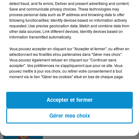
detect fraud, and fix errors; Deliver and present advertising and content;
Save and communicate privacy choices. These technologies may
process personal data such as IP address and browsing data to offer
DERNIERS PODCASTS
following functionalities: Identify devices based on information actively
requested; Use precise geolocation data; Match and combine data from
other data sources; Link different devices; Identify devices based on
information transmitted automatically.
24 juillet 2026
Les Zinformés - 24/07/26
Vous pouvez accepter en cliquant sur "Accepter et fermer", ou affiner en
sélectionnant les finalités et/ou partenaires dans "Gérer mes choix".
Vous pouvez également refuser en cliquant sur "Continuer sans
accepter". Vos préférences ne s'appliqueront que pour ce site. Vous
pouvez mettre à jour vos choix, ou retirer votre consentement à tout
moment via le lien "Gérer les cookies" situé en bas de chaque page.
23 juillet 2026
Les Zinformés - 23/07/26
Accepter et fermer
Gérer mes choix
22 juillet 2026
Les Zinformés - 22/07/26