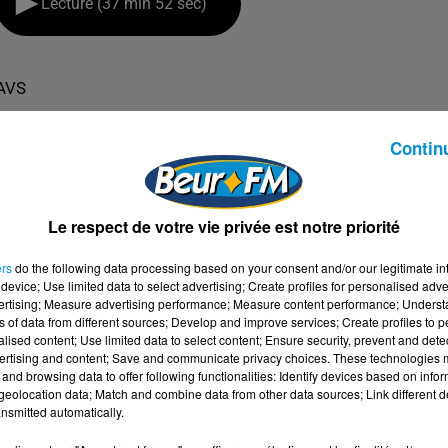
Lecture (37 min 52 sec)
AVS
Contin
Le respect de votre vie privée est notre priorité
ers
do the following data processing based on your consent and/or our legitimate int
device; Use limited data to select advertising; Create profiles for personalised adver
vertising; Measure advertising performance; Measure content performance; Unders
ns of data from different sources; Develop and improve services; Create profiles to 
alised content; Use limited data to select content; Ensure security, prevent and detect
ertising and content; Save and communicate privacy choices. These technologies
and browsing data to offer following functionalities: Identify devices based on infor
eolocation data; Match and combine data from other data sources; Link different de
nsmitted automatically.
PLEINE FORME ! (PR HENRI JOYEUX)