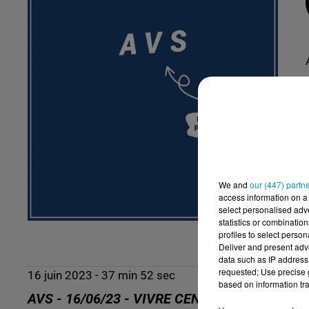
We and
our (447) partn
access information on a 
select personalised ad
statistics or combinatio
profiles to select person
Deliver and present adv
data such as IP address 
requested; Use precise g
16 juin 2023 - 37 min 52 sec
based on information tra
AVS - 16/06/23 - VIVRE CENTENAIRE ET EN 