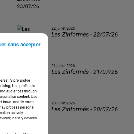
22 juillet 2026
Les Zinformés - 22/07/26
uer sans accepter
21 juillet 2026
Les Zinformés - 21/07/26
erest: Store and/or
tising; Use profiles to
tand audiences through
personalise content; Use
 fraud, and fix errors;
20 juillet 2026
 may process personal
Les Zinformés - 20/07/26
mation actively
vices; Identify devices