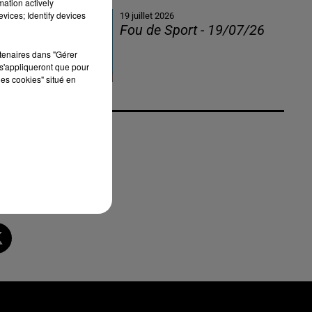
mation actively
vices; Identify devices
19 juillet 2026
Fou de Sport - 19/07/26
rtenaires dans "Gérer
s'appliqueront que pour
les cookies" situé en