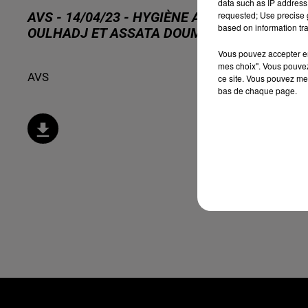
data such as IP address 
requested; Use precise g
AVS - 14/04/23 - HYGIÈNE ALIMENTAIRE D
based on information tra
OULHADJ ET ASSATA DOUMBI
Vous pouvez accepter en 
mes choix". Vous pouvez
AVS
ce site. Vous pouvez met
bas de chaque page.