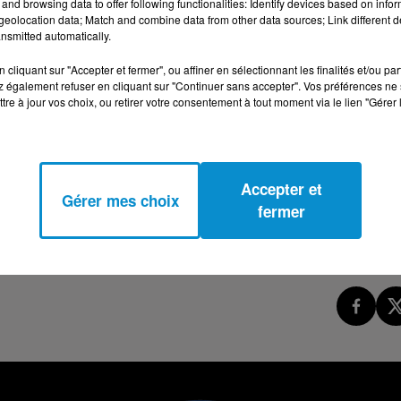
and browsing data to offer following functionalities: Identify devices based on infor
eolocation data; Match and combine data from other data sources; Link different de
U RAMADAN (IBTISSAM BELMADANI, FATIMA
nsmitted automatically.
cliquant sur "Accepter et fermer", ou affiner en sélectionnant les finalités et/ou pa
 également refuser en cliquant sur "Continuer sans accepter". Vos préférences ne 
tre à jour vos choix, ou retirer votre consentement à tout moment via le lien "Gérer 
Accepter et
Gérer mes choix
fermer