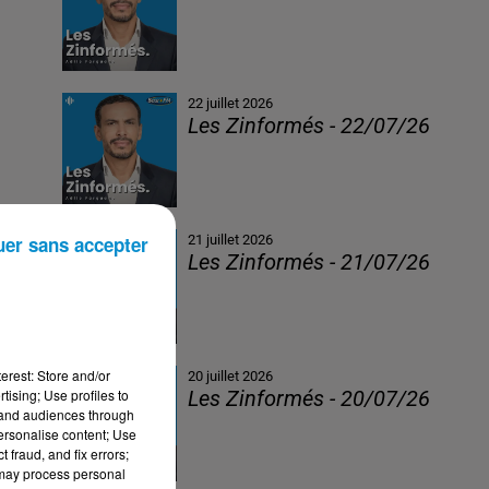
22 juillet 2026
Les Zinformés - 22/07/26
uer sans accepter
21 juillet 2026
Les Zinformés - 21/07/26
erest: Store and/or
20 juillet 2026
tising; Use profiles to
Les Zinformés - 20/07/26
tand audiences through
personalise content; Use
 fraud, and fix errors;
 may process personal