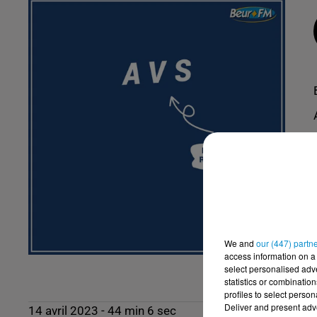
We and
our (447) partn
access information on a 
select personalised ad
statistics or combinatio
profiles to select person
Deliver and present adv
14 avril 2023 - 44 min 6 sec