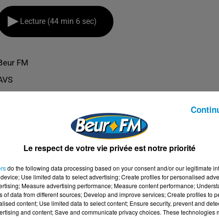
Lecture (44 min 6 sec)
Beur FM
AVS
Contin
Le respect de votre vie privée est notre priorité
ers
do the following data processing based on your consent and/or our legitimate int
device; Use limited data to select advertising; Create profiles for personalised adver
vertising; Measure advertising performance; Measure content performance; Unders
ns of data from different sources; Develop and improve services; Create profiles to 
alised content; Use limited data to select content; Ensure security, prevent and detect
ertising and content; Save and communicate privacy choices. These technologies