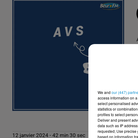
We and
our (447) partn
access information on a 
select personalised ad
statistics or combinatio
profiles to select person
Deliver and present adv
data such as IP address 
requested; Use precise g
12 janvier 2024 - 42 min 30 sec
based on information tra