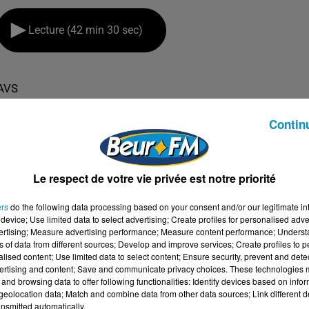
Lecture (42 min 30 sec)
AVS
Contin
Le respect de votre vie privée est notre priorité
ers
do the following data processing based on your consent and/or our legitimate int
device; Use limited data to select advertising; Create profiles for personalised adver
vertising; Measure advertising performance; Measure content performance; Unders
ns of data from different sources; Develop and improve services; Create profiles to 
alised content; Use limited data to select content; Ensure security, prevent and detect
ertising and content; Save and communicate privacy choices. These technologies
and browsing data to offer following functionalities: Identify devices based on infor
eolocation data; Match and combine data from other data sources; Link different de
nsmitted automatically.