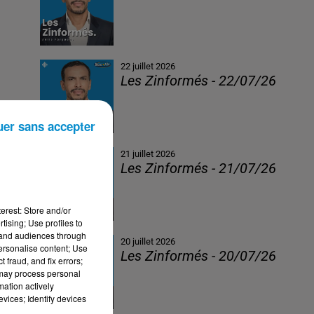
22 juillet 2026
Les Zinformés - 22/07/26
uer sans accepter
21 juillet 2026
Les Zinformés - 21/07/26
erest: Store and/or
tising; Use profiles to
tand audiences through
20 juillet 2026
personalise content; Use
Les Zinformés - 20/07/26
 fraud, and fix errors;
 may process personal
mation actively
vices; Identify devices