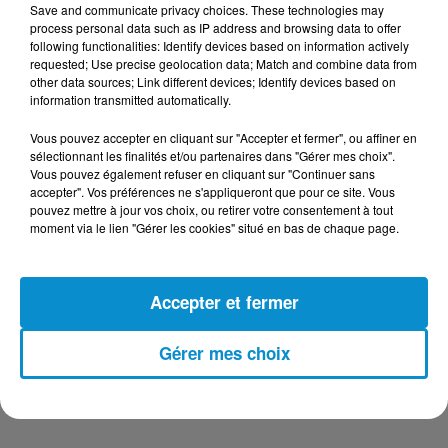
Save and communicate privacy choices. These technologies may
DERNIERS PODCASTS
process personal data such as IP address and browsing data to offer
following functionalities: Identify devices based on information actively
requested; Use precise geolocation data; Match and combine data from
other data sources; Link different devices; Identify devices based on
24 juillet 2026
information transmitted automatically.
Les Zinformés - 24/07/26
Vous pouvez accepter en cliquant sur "Accepter et fermer", ou affiner en
sélectionnant les finalités et/ou partenaires dans "Gérer mes choix".
Vous pouvez également refuser en cliquant sur "Continuer sans
accepter". Vos préférences ne s'appliqueront que pour ce site. Vous
pouvez mettre à jour vos choix, ou retirer votre consentement à tout
23 juillet 2026
moment via le lien "Gérer les cookies" situé en bas de chaque page.
Les Zinformés - 23/07/26
Accepter et fermer
Gérer mes choix
22 juillet 2026
Les Zinformés - 22/07/26