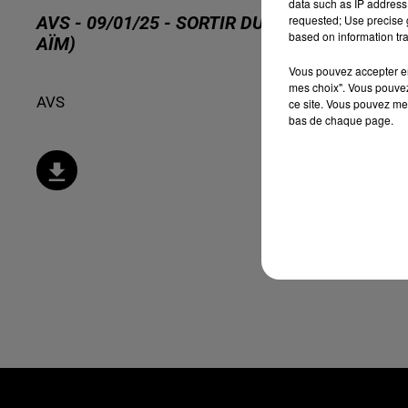
data such as IP address 
requested; Use precise g
AVS - 09/01/25 - SORTIR DU SYNDROME DE 
based on information tra
AÏM)
Vous pouvez accepter en 
mes choix". Vous pouvez
AVS
ce site. Vous pouvez met
bas de chaque page.