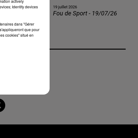
mation actively
vices; Identify devices
19 juillet 2026
Fou de Sport - 19/07/26
rtenaires dans "Gérer
s'appliqueront que pour
les cookies" situé en