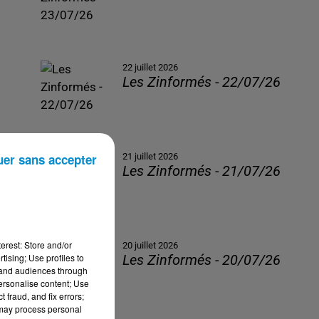
22 juillet 2026
Les Zinformés - 22/07/26
uer sans accepter
21 juillet 2026
Les Zinformés - 21/07/26
erest: Store and/or
20 juillet 2026
tising; Use profiles to
Les Zinformés - 20/07/26
tand audiences through
personalise content; Use
 fraud, and fix errors;
 may process personal