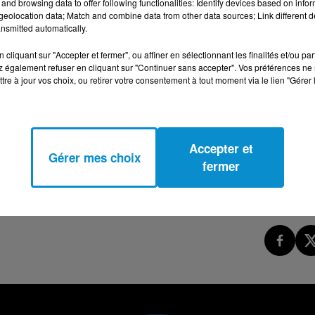
and browsing data to offer following functionalities: Identify devices based on infor
eolocation data; Match and combine data from other data sources; Link different de
SATURATION ! (ALICIA SANDON ET DR PHILIPPE
nsmitted automatically.
cliquant sur "Accepter et fermer", ou affiner en sélectionnant les finalités et/ou pa
 également refuser en cliquant sur "Continuer sans accepter". Vos préférences ne 
tre à jour vos choix, ou retirer votre consentement à tout moment via le lien "Gérer 
Accepter et
Gérer mes choix
fermer