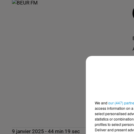
We and
our (447) partn
access information on a 
select personalised ad
statistics or combinatio
profiles to select person
Deliver and present adv
9 janvier 2025 - 44 min 19 sec