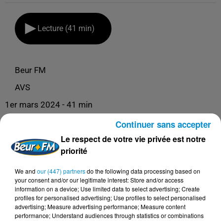
Lecture (41 min)
Beur FM
AVS
1er mars 2024 - 41 min
AVS - 01/03/24 - POUR PERDRE DU POIDS,
Continuer sans accepter
RÉTABLIR LA PERMÉABILITÉ INTESTINALE !
Le respect de votre vie privée est notre
(DR DIDIER PANIZZA)
priorité
We and
our (447) partners
do the following data processing based on
AVS
your consent and/or our legitimate interest: Store and/or access
information on a device; Use limited data to select advertising; Create
profiles for personalised advertising; Use profiles to select personalised
advertising; Measure advertising performance; Measure content
performance; Understand audiences through statistics or combinations