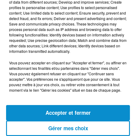
of data from different sources; Develop and improve services; Create
profiles to personalise content; Use profiles to select personalised
content; Use limited data to select content; Ensure security, prevent and
detect fraud, and fix errors; Deliver and present advertising and content;
Save and communicate privacy choices. These technologies may
process personal data such as IP address and browsing data to offer
following functionalities: Identify devices based on information actively
requested; Use precise geolocation data; Match and combine data from
other data sources; Link different devices; Identify devices based on
DERNIERS PODCASTS
information transmitted automatically.
Vous pouvez accepter en cliquant sur "Accepter et fermer", ou affiner en
24 juillet 2026
sélectionnant les finalités et/ou partenaires dans "Gérer mes choix".
Les Zinformés - 24/07/26
Vous pouvez également refuser en cliquant sur "Continuer sans
accepter". Vos préférences ne s'appliqueront que pour ce site. Vous
pouvez mettre à jour vos choix, ou retirer votre consentement à tout
moment via le lien "Gérer les cookies" situé en bas de chaque page.
23 juillet 2026
Accepter et fermer
Les Zinformés - 23/07/26
Gérer mes choix