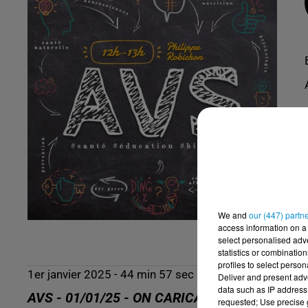
We and
our (447) partn
access information on a 
select personalised ad
statistics or combinatio
profiles to select person
1er janvier 2025 - 44 min 57 sec
Deliver and present adv
data such as IP address 
AVS - 01/01/25 - ON CARICATURE À L'EXTRÊ
requested; Use precise g