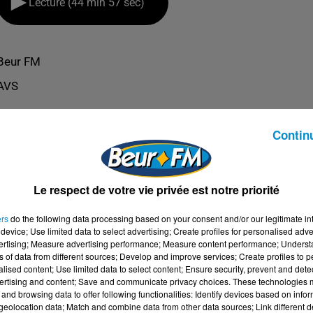
Lecture (44 min 57 sec)
Beur FM
AVS
Contin
Le respect de votre vie privée est notre priorité
ers
do the following data processing based on your consent and/or our legitimate int
device; Use limited data to select advertising; Create profiles for personalised adver
vertising; Measure advertising performance; Measure content performance; Unders
ns of data from different sources; Develop and improve services; Create profiles to 
alised content; Use limited data to select content; Ensure security, prevent and detect
ertising and content; Save and communicate privacy choices. These technologies
and browsing data to offer following functionalities: Identify devices based on infor
ME L'ÉDUCATION POSITIVE ! (ISABELLE FILLIOZAT
eolocation data; Match and combine data from other data sources; Link different de