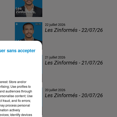
22 juillet 2026
Les Zinformés - 22/07/26
uer sans accepter
21 juillet 2026
Les Zinformés - 21/07/26
erest: Store and/or
tising; Use profiles to
20 juillet 2026
tand audiences through
Les Zinformés - 20/07/26
personalise content; Use
 fraud, and fix errors;
 may process personal
mation actively
)
vices; Identify devices