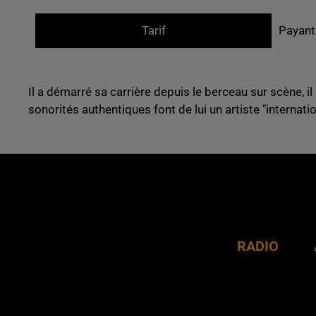
Tarif
Payant
Il a démarré sa carrière depuis le berceau sur scène,
i
sonorités authentiques font de lui un artiste "internatio
RADIO