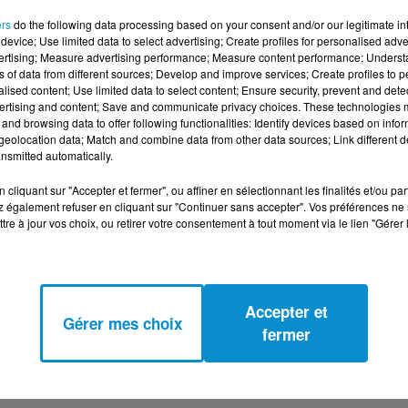
ers
do the following data processing based on your consent and/or our legitimate int
device; Use limited data to select advertising; Create profiles for personalised adver
vertising; Measure advertising performance; Measure content performance; Unders
ns of data from different sources; Develop and improve services; Create profiles to 
alised content; Use limited data to select content; Ensure security, prevent and detect
ertising and content; Save and communicate privacy choices. These technologies
and browsing data to offer following functionalities: Identify devices based on infor
eolocation data; Match and combine data from other data sources; Link different de
nsmitted automatically.
cliquant sur "Accepter et fermer", ou affiner en sélectionnant les finalités et/ou pa
 également refuser en cliquant sur "Continuer sans accepter". Vos préférences ne 
tre à jour vos choix, ou retirer votre consentement à tout moment via le lien "Gérer 
obre 2018 à 20h00
Accepter et
Gérer mes choix
fermer
levard des Capucines
Paris