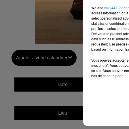
We and
our (447) partn
access information on a 
select personalised ad
statistics or combinatio
profiles to select person
Deliver and present adv
data such as IP address 
requested; Use precise g
based on information tra
Ajouter à votre calendrier
Vous pouvez accepter en 
mes choix". Vous pouvez
ce site. Vous pouvez met
bas de chaque page.
Date
31 oct
28 Bou
Lieu
75009