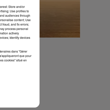
erest: Store and/or
tising; Use profiles to
tand audiences through
personalise content; Use
 fraud, and fix errors;
 may process personal
mation actively
vices; Identify devices
rtenaires dans "Gérer
s'appliqueront que pour
les cookies" situé en